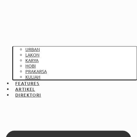
URBAN
LAKON
KARYA
HOBI
PRAKARSA
KULIAH
FEATURES
ARTIKEL
DIREKTORI