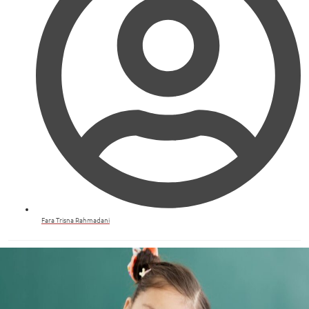
Fara Trisna Rahmadani