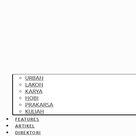
URBAN
LAKON
KARYA
HOBI
PRAKARSA
KULIAH
FEATURES
ARTIKEL
DIREKTORI