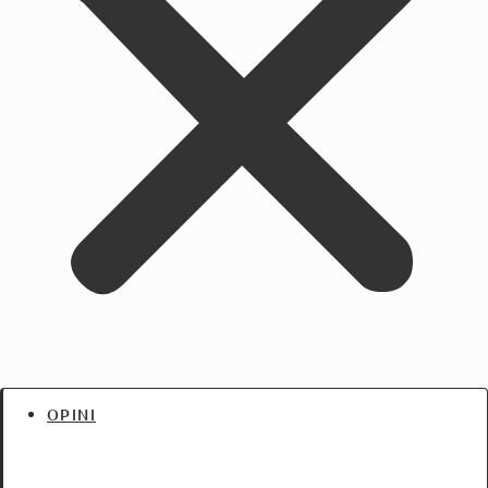
OPINI