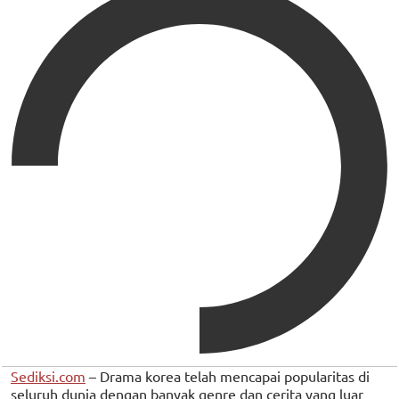
Sediksi.com
– Drama korea telah mencapai popularitas di
seluruh dunia dengan banyak genre dan cerita yang luar