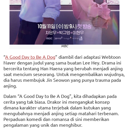
MBC
“
A Good Day to Be A Dog
” diambil dari adaptasi Webtoon
Naver dengan judul yang sama buatan Lee Hey. Drama ini
bercerita tentang Han Haena yang berubah menjadi anjing
saat mencium seseorang. Untuk mengembalikan wujudnya,
dia harus membujuk Jin Seowon yang punya trauma pada
anjing.
Dalam “A Good Day to Be A Dog”, kita dihadapkan pada
cerita yang tak biasa. Drakor ini mengangkat konsep
dimana karakter utama terjebak dalam kutukan yang
mengubahnya menjadi anjing setiap matahari terbenam.
Perpaduan komedi dan romansa di sini memberikan
pengalaman yang unik dan menghibur.