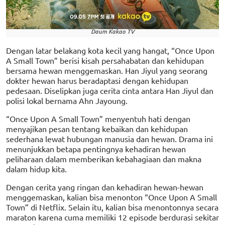
Daum Kakao TV
Dengan latar belakang kota kecil yang hangat, “Once Upon
A Small Town” berisi kisah persahabatan dan kehidupan
bersama hewan menggemaskan. Han Jiyul yang seorang
dokter hewan harus beradaptasi dengan kehidupan
pedesaan. Diselipkan juga cerita cinta antara Han Jiyul dan
polisi lokal bernama Ahn Jayoung.
“Once Upon A Small Town” menyentuh hati dengan
menyajikan pesan tentang kebaikan dan kehidupan
sederhana lewat hubungan manusia dan hewan. Drama ini
menunjukkan betapa pentingnya kehadiran hewan
peliharaan dalam memberikan kebahagiaan dan makna
dalam hidup kita.
Dengan cerita yang ringan dan kehadiran hewan-hewan
menggemaskan, kalian bisa menonton “Once Upon A Small
Town” di Netflix. Selain itu, kalian bisa menontonnya secara
maraton karena cuma memiliki 12 episode berdurasi sekitar