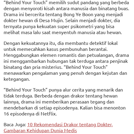
“Behind Your Touch” memilih sudut pandang yang berbeda
dengan menyoroti kisah antara manusia dan binatang buas.
Drama ini bercerita tentang Bong Ye Boon yang menjadi
dokter hewan di Desa Mujin. Selain menjadi dokter, dia
ternyata punya kekuatan super psikometri yang bisa
melihat masa lalu saat menyentuh manusia atau hewan.
Dengan kekuatannya itu, dia membantu detektif lokal
untuk memecahkan kasus pembunuhan berantai.
Menggabungkan elemen romantis dan petualangan, drama
ini menggambarkan hubungan tak terduga antara penjinak
binatang dan pria misterius. “Behind Your Touch”
menawarkan pengalaman yang penuh dengan kejutan dan
ketegangan.
“Behind Your Touch” punya alur cerita yang menarik dan
tidak terduga. Berbeda dengan drakor tentang hewan
lainnya, drama ini memberikan perasaan tegang dan
mendebarkan di setiap episodenya. Kalian bisa menonton
16 episodenya di Netflix.
Baca Juga:
10 Rekomendasi Drakor tentang Dokter,
Gambaran Kehidupan Dunia Medis