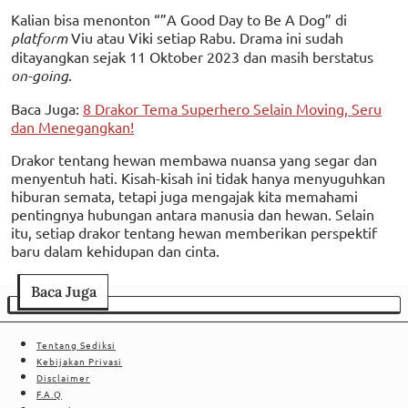
Kalian bisa menonton “”A Good Day to Be A Dog” di
platform
Viu atau Viki setiap Rabu. Drama ini sudah
ditayangkan sejak 11 Oktober 2023 dan masih berstatus
on-going
.
Baca Juga:
8 Drakor Tema Superhero Selain Moving, Seru
dan Menegangkan!
Drakor tentang hewan membawa nuansa yang segar dan
menyentuh hati. Kisah-kisah ini tidak hanya menyuguhkan
hiburan semata, tetapi juga mengajak kita memahami
pentingnya hubungan antara manusia dan hewan. Selain
itu, setiap drakor tentang hewan memberikan perspektif
baru dalam kehidupan dan cinta.
Baca Juga
Tentang Sediksi
Kebijakan Privasi
Disclaimer
F.A.Q