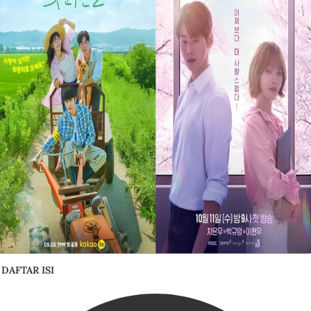
DAFTAR ISI