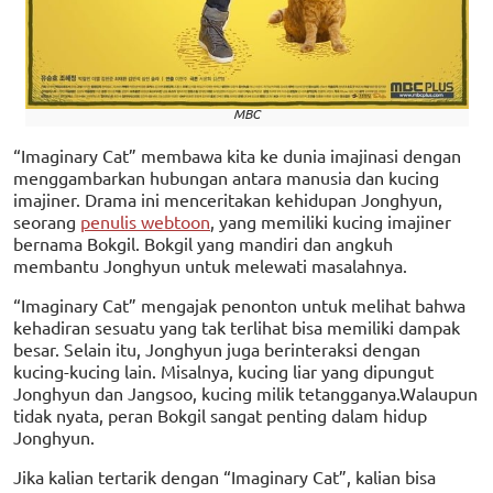
MBC
“Imaginary Cat” membawa kita ke dunia imajinasi dengan
menggambarkan hubungan antara manusia dan kucing
imajiner. Drama ini menceritakan kehidupan Jonghyun,
seorang
penulis webtoon
, yang memiliki kucing imajiner
bernama Bokgil. Bokgil yang mandiri dan angkuh
membantu Jonghyun untuk melewati masalahnya.
“Imaginary Cat” mengajak penonton untuk melihat bahwa
kehadiran sesuatu yang tak terlihat bisa memiliki dampak
besar. Selain itu, Jonghyun juga berinteraksi dengan
kucing-kucing lain. Misalnya, kucing liar yang dipungut
Jonghyun dan Jangsoo, kucing milik tetangganya.Walaupun
tidak nyata, peran Bokgil sangat penting dalam hidup
Jonghyun.
Jika kalian tertarik dengan “Imaginary Cat”, kalian bisa