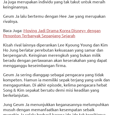
Ja juga merupakan individu yang tak takut untuk meraih
keinginannya.
Geum Ja lalu bertemu dengan Hee Jae yang merupakan
rivalnya.
Baca Juga:
Moving Jadi Drama Korea Disney+ dengan
Penonton Terbanyak Sepanjang Sejarah
Kisah rival lainnya diperankan Lee Kyoung Young dan Kim
Ho Jung berlatar perebutan kekuasaan yang samar dan
berpengaruh. Keinginan merengkuh yang bukan milik
beradu dengan perlawanan akan keserakahan yang dapat
mengganggu keseimbangan firma.
Geum Ja sering dianggap sebagai pengacara yang tidak
kompeten. Namun ia memiliki sepak terjang yang unik dan
mengagumkan. Di akhir episode, kelima pengacara hebat
Song & Kim sepakat bersatu demi misi keadilan yang
berkelanjutan.
Jung Geum Ja menunjukkan keganasannya melumpuhkan
musuh dengan memanfaatkan kesempatan sebaik
mungkin. Ia selalu berhasil karena ide-ide tak terpikirnya.