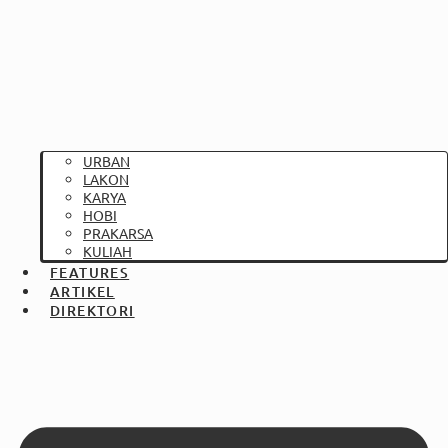
URBAN
LAKON
KARYA
HOBI
PRAKARSA
KULIAH
FEATURES
ARTIKEL
DIREKTORI