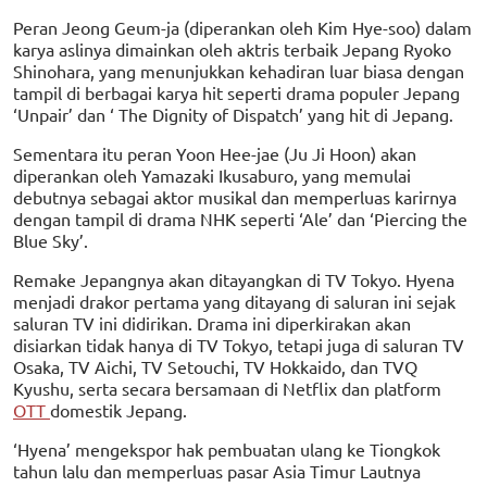
Peran Jeong Geum-ja (diperankan oleh Kim Hye-soo) dalam
karya aslinya dimainkan oleh aktris terbaik Jepang Ryoko
Shinohara, yang menunjukkan kehadiran luar biasa dengan
tampil di berbagai karya hit seperti drama populer Jepang
‘Unpair’ dan ‘ The Dignity of Dispatch’ yang hit di Jepang.
Sementara itu peran Yoon Hee-jae (Ju Ji Hoon) akan
diperankan oleh Yamazaki Ikusaburo, yang memulai
debutnya sebagai aktor musikal dan memperluas karirnya
dengan tampil di drama NHK seperti ‘Ale’ dan ‘Piercing the
Blue Sky’.
Remake Jepangnya akan ditayangkan di TV Tokyo. Hyena
menjadi drakor pertama yang ditayang di saluran ini sejak
saluran TV ini didirikan. Drama ini diperkirakan akan
disiarkan tidak hanya di TV Tokyo, tetapi juga di saluran TV
Osaka, TV Aichi, TV Setouchi, TV Hokkaido, dan TVQ
Kyushu, serta secara bersamaan di Netflix dan platform
OTT
domestik Jepang.
‘Hyena’ mengekspor hak pembuatan ulang ke Tiongkok
tahun lalu dan memperluas pasar Asia Timur Lautnya