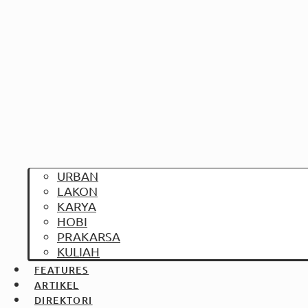
URBAN
LAKON
KARYA
HOBI
PRAKARSA
KULIAH
FEATURES
ARTIKEL
DIREKTORI