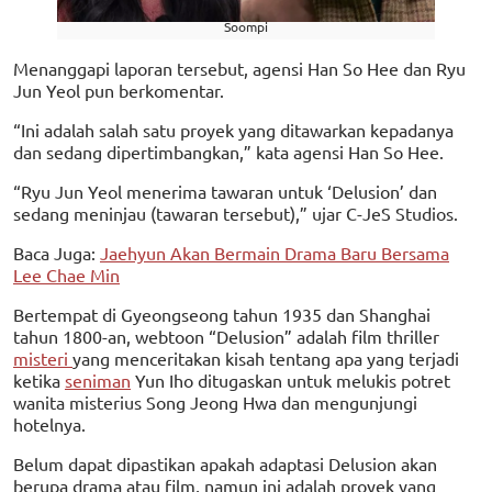
Soompi
Menanggapi laporan tersebut, agensi Han So Hee dan Ryu
Jun Yeol pun berkomentar.
“Ini adalah salah satu proyek yang ditawarkan kepadanya
dan sedang dipertimbangkan,” kata agensi Han So Hee.
“Ryu Jun Yeol menerima tawaran untuk ‘Delusion’ dan
sedang meninjau (tawaran tersebut),” ujar C-JeS Studios.
Baca Juga:
Jaehyun Akan Bermain Drama Baru Bersama
Lee Chae Min
Bertempat di Gyeongseong tahun 1935 dan Shanghai
tahun 1800-an, webtoon “Delusion” adalah film thriller
misteri
yang menceritakan kisah tentang apa yang terjadi
ketika
seniman
Yun Iho ditugaskan untuk melukis potret
wanita misterius Song Jeong Hwa dan mengunjungi
hotelnya.
Belum dapat dipastikan apakah adaptasi Delusion akan
berupa drama atau film, namun ini adalah proyek yang