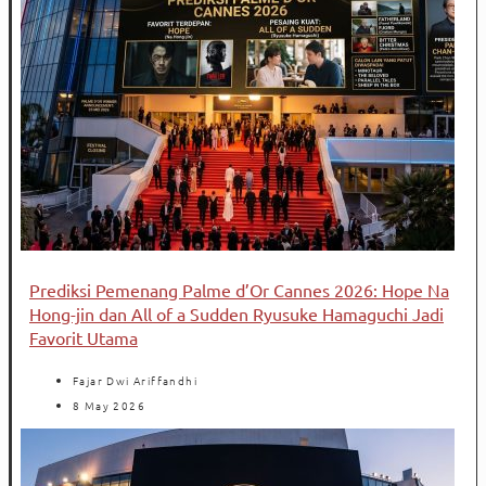
Prediksi Pemenang Palme d’Or Cannes 2026: Hope Na
Hong-jin dan All of a Sudden Ryusuke Hamaguchi Jadi
Favorit Utama
Fajar Dwi Ariffandhi
8 May 2026