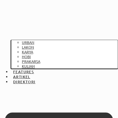
URBAN
LAKON
KARYA
HOBI
PRAKARSA
KULIAH
FEATURES
ARTIKEL
DIREKTORI