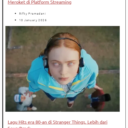
Meroket di Platform Streaming
Rifky Pramadani
10 January 2026
Lagu Hits era 80-an di Stranger Things, Lebih dari
Soundtrack