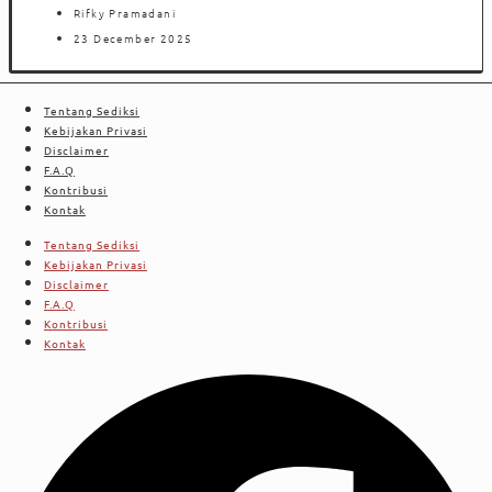
Rifky Pramadani
23 December 2025
Tentang Sediksi
Kebijakan Privasi
Disclaimer
F.A.Q
Kontribusi
Kontak
Tentang Sediksi
Kebijakan Privasi
Disclaimer
F.A.Q
Kontribusi
Kontak