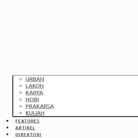
URBAN
LAKON
KARYA
HOBI
PRAKARSA
KULIAH
FEATURES
ARTIKEL
DIREKTORI