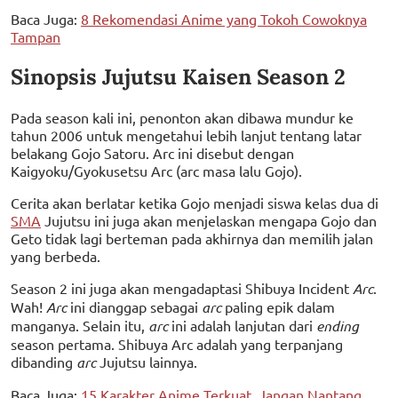
Baca Juga:
8 Rekomendasi Anime yang Tokoh Cowoknya
Tampan
Sinopsis Jujutsu Kaisen Season 2
Pada season kali ini, penonton akan dibawa mundur ke
tahun 2006 untuk mengetahui lebih lanjut tentang latar
belakang Gojo Satoru. Arc ini disebut dengan
Kaigyoku/Gyokusetsu Arc (arc masa lalu Gojo).
Cerita akan berlatar ketika Gojo menjadi siswa kelas dua di
SMA
Jujutsu ini juga akan menjelaskan mengapa Gojo dan
Geto tidak lagi berteman pada akhirnya dan memilih jalan
yang berbeda.
Season 2 ini juga akan mengadaptasi Shibuya Incident
Arc
.
Wah!
Arc
ini dianggap sebagai
arc
paling epik dalam
manganya. Selain itu,
arc
ini adalah lanjutan dari
ending
season pertama. Shibuya Arc adalah yang terpanjang
dibanding
arc
Jujutsu lainnya.
Baca Juga:
15 Karakter Anime Terkuat, Jangan Nantang