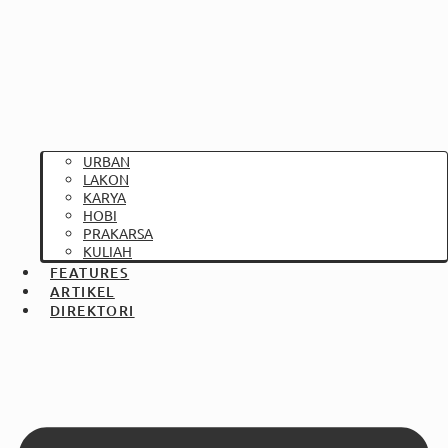
URBAN
LAKON
KARYA
HOBI
PRAKARSA
KULIAH
FEATURES
ARTIKEL
DIREKTORI