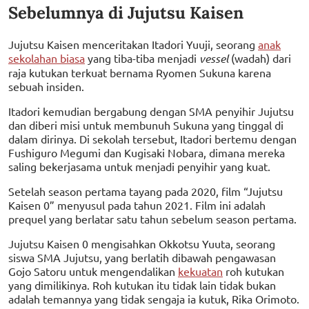
Sebelumnya di Jujutsu Kaisen
Jujutsu Kaisen menceritakan Itadori Yuuji, seorang
anak
sekolahan biasa
yang tiba-tiba menjadi
vessel
(wadah) dari
raja kutukan terkuat bernama Ryomen Sukuna karena
sebuah insiden.
Itadori kemudian bergabung dengan SMA penyihir Jujutsu
dan diberi misi untuk membunuh Sukuna yang tinggal di
dalam dirinya. Di sekolah tersebut, Itadori bertemu dengan
Fushiguro Megumi dan Kugisaki Nobara, dimana mereka
saling bekerjasama untuk menjadi penyihir yang kuat.
Setelah season pertama tayang pada 2020, film “Jujutsu
Kaisen 0” menyusul pada tahun 2021. Film ini adalah
prequel yang berlatar satu tahun sebelum season pertama.
Jujutsu Kaisen 0 mengisahkan Okkotsu Yuuta, seorang
siswa SMA Jujutsu, yang berlatih dibawah pengawasan
Gojo Satoru untuk mengendalikan
kekuatan
roh kutukan
yang dimilikinya. Roh kutukan itu tidak lain tidak bukan
adalah temannya yang tidak sengaja ia kutuk, Rika Orimoto.