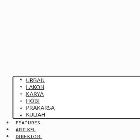
URBAN
LAKON
KARYA
HOBI
PRAKARSA
KULIAH
FEATURES
ARTIKEL
DIREKTORI