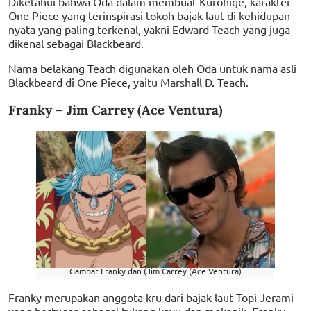
Diketahui bahwa Oda dalam membuat Kurohige, karakter
One Piece yang terinspirasi tokoh bajak laut di kehidupan
nyata yang paling terkenal, yakni Edward Teach yang juga
dikenal sebagai Blackbeard.
Nama belakang Teach digunakan oleh Oda untuk nama asli
Blackbeard di One Piece, yaitu Marshall D. Teach.
Franky – Jim Carrey (Ace Ventura)
Gambar Franky dan (Jim Carrey (Ace Ventura)
Franky merupakan anggota kru dari bajak laut Topi Jerami
yang bertugas sebagai tukang kayu dan mekanik. Franky