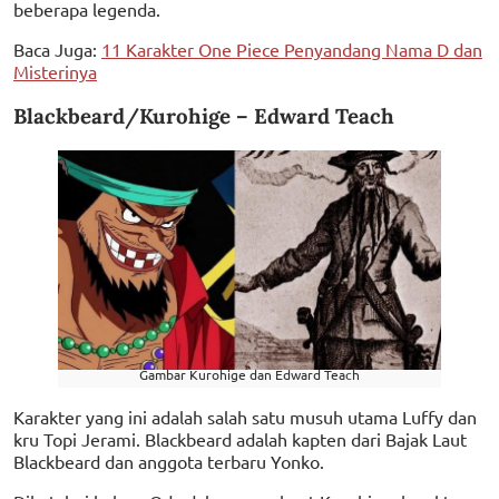
beberapa legenda.
Baca Juga:
11 Karakter One Piece Penyandang Nama D dan
Misterinya
Blackbeard/Kurohige – Edward Teach
Gambar Kurohige dan Edward Teach
Karakter yang ini adalah salah satu musuh utama Luffy dan
kru Topi Jerami. Blackbeard adalah kapten dari Bajak Laut
Blackbeard dan anggota terbaru Yonko.