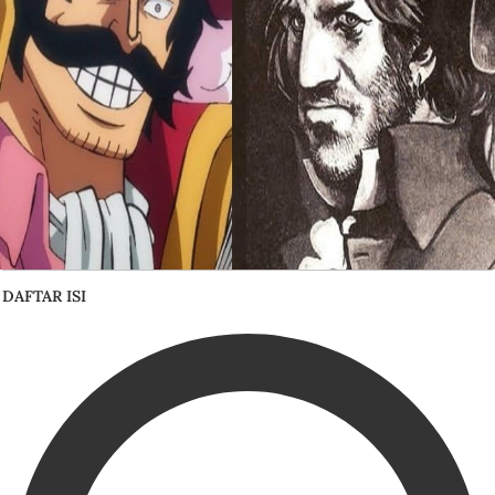
DAFTAR ISI