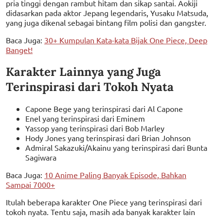
pria tinggi dengan rambut hitam dan sikap santai. Aokiji
didasarkan pada aktor Jepang legendaris, Yusaku Matsuda,
yang juga dikenal sebagai bintang film polisi dan gangster.
Baca Juga:
30+ Kumpulan Kata-kata Bijak One Piece, Deep
Banget!
Karakter Lainnya yang Juga
Terinspirasi dari Tokoh Nyata
Capone Bege yang terinspirasi dari Al Capone
Enel yang terinspirasi dari Eminem
Yassop yang terinspirasi dari Bob Marley
Hody Jones yang terinspirasi dari Brian Johnson
Admiral Sakazuki/Akainu yang terinspirasi dari Bunta
Sagiwara
Baca Juga:
10 Anime Paling Banyak Episode, Bahkan
Sampai 7000+
Itulah beberapa karakter One Piece yang terinspirasi dari
tokoh nyata. Tentu saja, masih ada banyak karakter lain