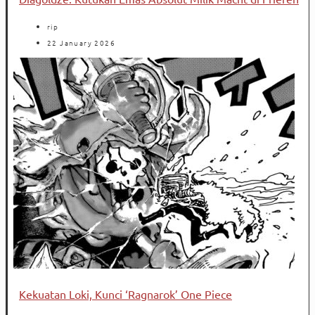
rip
22 January 2026
Kekuatan Loki, Kunci ‘Ragnarok’ One Piece