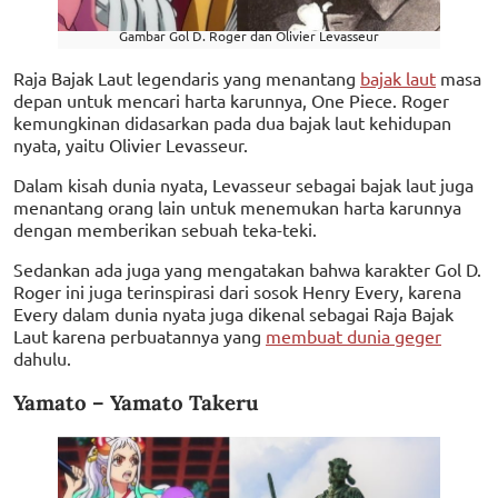
Gambar Gol D. Roger dan Olivier Levasseur
Raja Bajak Laut legendaris yang menantang
bajak laut
masa
depan untuk mencari harta karunnya, One Piece. Roger
kemungkinan didasarkan pada dua bajak laut kehidupan
nyata, yaitu Olivier Levasseur.
Dalam kisah dunia nyata, Levasseur sebagai bajak laut juga
menantang orang lain untuk menemukan harta karunnya
dengan memberikan sebuah teka-teki.
Sedankan ada juga yang mengatakan bahwa karakter Gol D.
Roger ini juga terinspirasi dari sosok Henry Every, karena
Every dalam dunia nyata juga dikenal sebagai Raja Bajak
Laut karena perbuatannya yang
membuat dunia geger
dahulu.
Yamato – Yamato Takeru