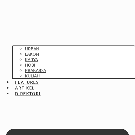
URBAN
LAKON
KARYA
HOBI
PRAKARSA
KULIAH
FEATURES
ARTIKEL
DIREKTORI