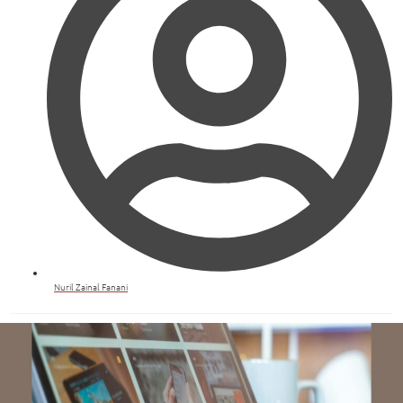
Nuril Zainal Fanani