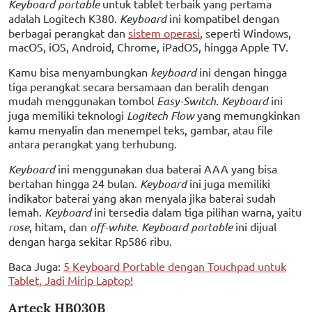
Keyboard portable
untuk tablet terbaik yang pertama
adalah Logitech K380.
Keyboard
ini kompatibel dengan
berbagai perangkat dan
sistem operasi
, seperti Windows,
macOS, iOS, Android, Chrome, iPadOS, hingga Apple TV.
Kamu bisa menyambungkan
keyboard
ini dengan hingga
tiga perangkat secara bersamaan dan beralih dengan
mudah menggunakan tombol
Easy-Switch
.
Keyboard
ini
juga memiliki teknologi
Logitech Flow
yang memungkinkan
kamu menyalin dan menempel teks, gambar, atau file
antara perangkat yang terhubung.
Keyboard
ini menggunakan dua baterai AAA yang bisa
bertahan hingga 24 bulan.
Keyboard
ini juga memiliki
indikator baterai yang akan menyala jika baterai sudah
lemah.
Keyboard
ini tersedia dalam tiga pilihan warna, yaitu
rose
, hitam, dan
off-white
.
Keyboard portable
ini dijual
dengan harga sekitar Rp586 ribu.
Baca Juga:
5 Keyboard Portable dengan Touchpad untuk
Tablet, Jadi Mirip Laptop!
Arteck HB030B