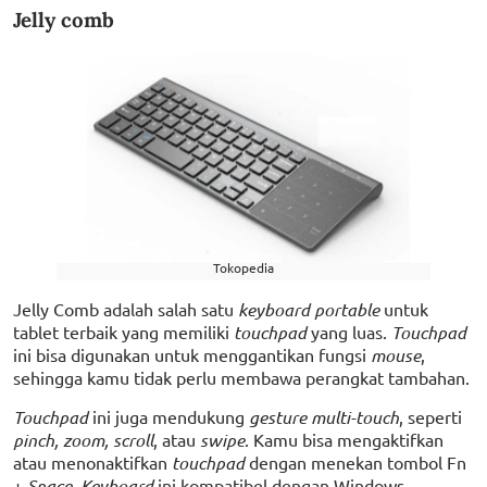
Jelly comb
Tokopedia
Jelly Comb adalah salah satu
keyboard portable
untuk
tablet terbaik yang memiliki
touchpad
yang luas.
Touchpad
ini bisa digunakan untuk menggantikan fungsi
mouse
,
sehingga kamu tidak perlu membawa perangkat tambahan.
Touchpad
ini juga mendukung
gesture multi-touch
, seperti
pinch, zoom, scroll
, atau
swipe
. Kamu bisa mengaktifkan
atau menonaktifkan
touchpad
dengan menekan tombol Fn
+
Space
.
Keyboard
ini kompatibel dengan Windows,