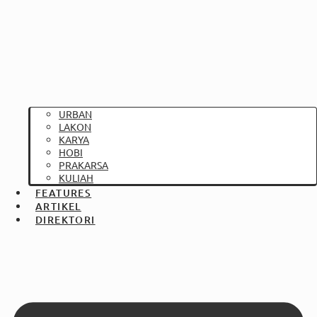
URBAN
LAKON
KARYA
HOBI
PRAKARSA
KULIAH
FEATURES
ARTIKEL
DIREKTORI