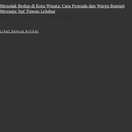
Menolak Redup di Kota Wisata: Cara Pemuda dan Warga Bumiaji
Menjaga ‘Api’ Pawon Leluhur
Fajar Dwi Ariffandhi
26 June 2026
Lihat Semua Artikel