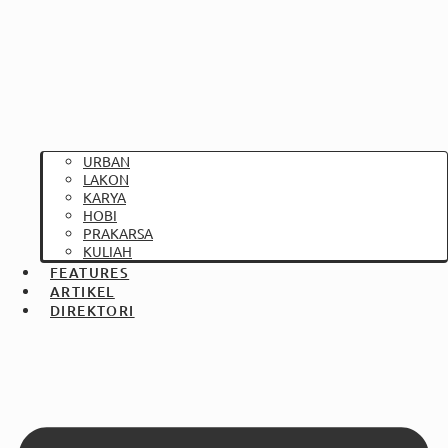
URBAN
LAKON
KARYA
HOBI
PRAKARSA
KULIAH
FEATURES
ARTIKEL
DIREKTORI