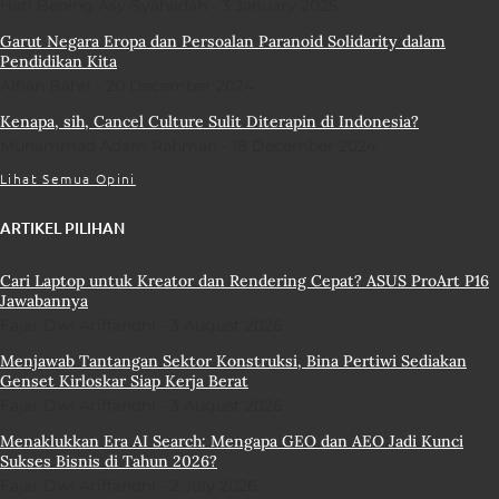
Hati Bening Asy-Syahiidah
3 January 2025
Garut Negara Eropa dan Persoalan Paranoid Solidarity dalam
Pendidikan Kita
Alfian Bahri
20 December 2024
Kenapa, sih, Cancel Culture Sulit Diterapin di Indonesia?
Muhammad Adam Rahman
18 December 2024
Lihat Semua Opini
ARTIKEL PILIHAN
Cari Laptop untuk Kreator dan Rendering Cepat? ASUS ProArt P16
Jawabannya
Fajar Dwi Ariffandhi
3 August 2026
Menjawab Tantangan Sektor Konstruksi, Bina Pertiwi Sediakan
Genset Kirloskar Siap Kerja Berat
Fajar Dwi Ariffandhi
3 August 2026
Menaklukkan Era AI Search: Mengapa GEO dan AEO Jadi Kunci
Sukses Bisnis di Tahun 2026?
Fajar Dwi Ariffandhi
2 July 2026