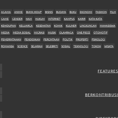
AGAMA
ANIME
BIAYA HIDUP
BISNIS
BUDAYA
BUKU
EKONOMI
FASHION
FILM
GAME
GENDER
HAM
HUKUM
INTERNET
KAMPUS
KARIR
KATA-KATA
KEHIDUPAN
KELUARGA
KESEHATAN
KOMIK
KULINER
LINGKUNGAN
MAHASISWA
MEDIA
MEDIA SOSIAL
MIGRASI
MUSIK
OLAHRAGA
ONE PIECE
OTOMOTIF
PEMERINTAHAN
PENDIDIKAN
PERCINTAAN
POLITIK
PROPERTI
PSIKOLOGI
ROMANSA
SCIENCE
SEJARAH
SELEBRITI
SOSIAL
TEKNOLOGI
TOKOH
WISATA
FEATURES
BERKONTRIBUSI