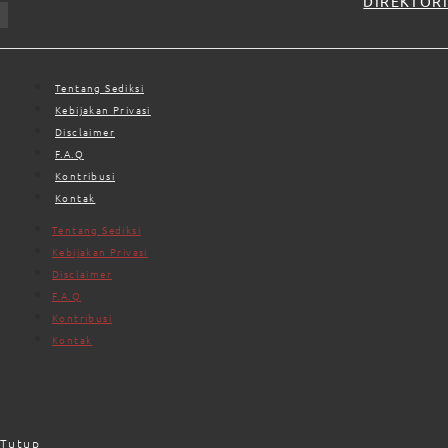
DIREKTORI
Tentang Sediksi
Kebijakan Privasi
Disclaimer
F.A.Q
Kontribusi
Kontak
Tentang Sediksi
Kebijakan Privasi
Disclaimer
F.A.Q
Kontribusi
Kontak
Cari Opini
Tutup