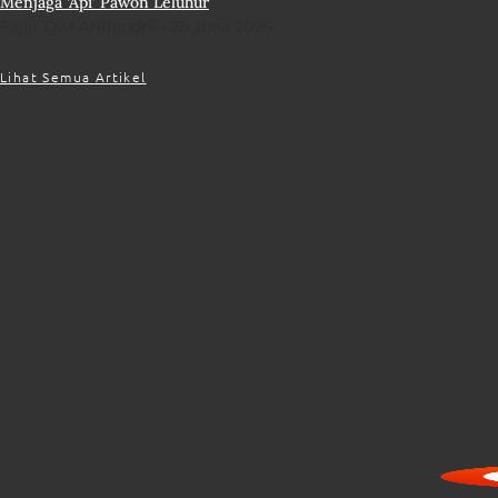
Menjaga ‘Api’ Pawon Leluhur
Fajar Dwi Ariffandhi
26 June 2026
Lihat Semua Artikel