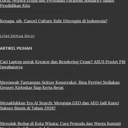
Garut Negara Eropa dan Persoalan Paranoid Solidarity dalam
Pendidikan Kita
Alfian Bahri
20 December 2024
Kenapa, sih, Cancel Culture Sulit Diterapin di Indonesia?
Muhammad Adam Rahman
18 December 2024
Lihat Semua Opini
ARTIKEL PILIHAN
Cari Laptop untuk Kreator dan Rendering Cepat? ASUS ProArt P16
Jawabannya
Fajar Dwi Ariffandhi
3 August 2026
Menjawab Tantangan Sektor Konstruksi, Bina Pertiwi Sediakan
Genset Kirloskar Siap Kerja Berat
Fajar Dwi Ariffandhi
3 August 2026
Menaklukkan Era AI Search: Mengapa GEO dan AEO Jadi Kunci
Sukses Bisnis di Tahun 2026?
Fajar Dwi Ariffandhi
2 July 2026
Menolak Redup di Kota Wisata: Cara Pemuda dan Warga Bumiaji