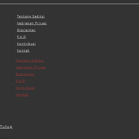
Tentang Sediksi
Kebijakan Privasi
Disclaimer
F.A.Q
Kontribusi
Kontak
Tentang Sediksi
Kebijakan Privasi
Disclaimer
F.A.Q
Kontribusi
Kontak
Cari Opini
Tutup
Search