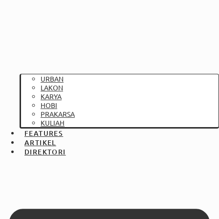
URBAN
LAKON
KARYA
HOBI
PRAKARSA
KULIAH
FEATURES
ARTIKEL
DIREKTORI