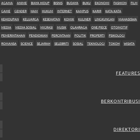
AGAMA
ANIME
BIAYA HIDUP
BISNIS
BUDAYA
BUKU
EKONOMI
FASHION
FILM
GAME
GENDER
HAM
HUKUM
INTERNET
KAMPUS
KARIR
KATA-KATA
KEHIDUPAN
KELUARGA
KESEHATAN
KOMIK
KULINER
LINGKUNGAN
MAHASISWA
MEDIA
MEDIA SOSIAL
MIGRASI
MUSIK
OLAHRAGA
ONE PIECE
OTOMOTIF
PEMERINTAHAN
PENDIDIKAN
PERCINTAAN
POLITIK
PROPERTI
PSIKOLOGI
ROMANSA
SCIENCE
SEJARAH
SELEBRITI
SOSIAL
TEKNOLOGI
TOKOH
WISATA
FEATURES
BERKONTRIBUSI
DIREKTORI