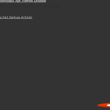
Menjaga ‘Api’ Pawon Leluhur
Fajar Dwi Ariffandhi
26 June 2026
Lihat Semua Artikel