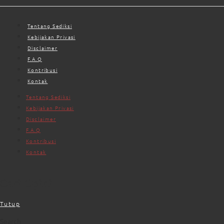
Tentang Sediksi
Kebijakan Privasi
Disclaimer
F.A.Q
Kontribusi
Kontak
Tentang Sediksi
Kebijakan Privasi
Disclaimer
F.A.Q
Kontribusi
Kontak
Cari Opini
Tutup
Search