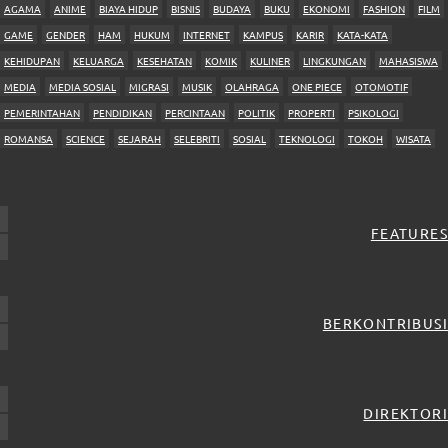
AGAMA
ANIME
BIAYA HIDUP
BISNIS
BUDAYA
BUKU
EKONOMI
FASHION
FILM
GAME
GENDER
HAM
HUKUM
INTERNET
KAMPUS
KARIR
KATA-KATA
KEHIDUPAN
KELUARGA
KESEHATAN
KOMIK
KULINER
LINGKUNGAN
MAHASISWA
MEDIA
MEDIA SOSIAL
MIGRASI
MUSIK
OLAHRAGA
ONE PIECE
OTOMOTIF
PEMERINTAHAN
PENDIDIKAN
PERCINTAAN
POLITIK
PROPERTI
PSIKOLOGI
ROMANSA
SCIENCE
SEJARAH
SELEBRITI
SOSIAL
TEKNOLOGI
TOKOH
WISATA
FEATURES
BERKONTRIBUSI
DIREKTORI