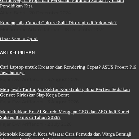
Garut Negara Eropa dan Persoalan Paranoid Solidarity dalam
Pendidikan Kita
Alfian Bahri
20 December 2024
Kenapa, sih, Cancel Culture Sulit Diterapin di Indonesia?
Muhammad Adam Rahman
18 December 2024
Lihat Semua Opini
ARTIKEL PILIHAN
Cari Laptop untuk Kreator dan Rendering Cepat? ASUS ProArt P16
Jawabannya
Fajar Dwi Ariffandhi
3 August 2026
Menjawab Tantangan Sektor Konstruksi, Bina Pertiwi Sediakan
Genset Kirloskar Siap Kerja Berat
Fajar Dwi Ariffandhi
3 August 2026
Menaklukkan Era AI Search: Mengapa GEO dan AEO Jadi Kunci
Sukses Bisnis di Tahun 2026?
Fajar Dwi Ariffandhi
2 July 2026
Menolak Redup di Kota Wisata: Cara Pemuda dan Warga Bumiaji