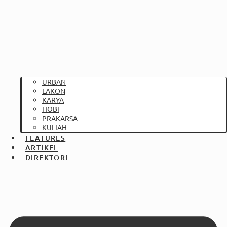
URBAN
LAKON
KARYA
HOBI
PRAKARSA
KULIAH
FEATURES
ARTIKEL
DIREKTORI