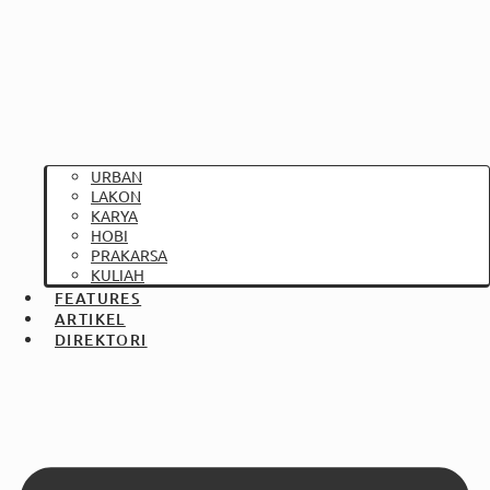
URBAN
LAKON
KARYA
HOBI
PRAKARSA
KULIAH
FEATURES
ARTIKEL
DIREKTORI