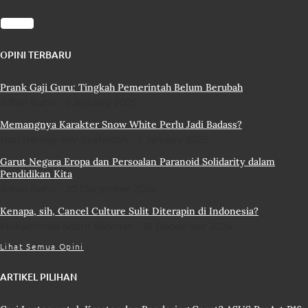
OPINI TERBARU
Prank Gaji Guru: Tingkah Pemerintah Belum Berubah
Alfian Bahri
5 January 2025
Memangnya Karakter Snow White Perlu Jadi Badass?
Hati Bening Asy-Syahiidah
3 January 2025
Garut Negara Eropa dan Persoalan Paranoid Solidarity dalam
Pendidikan Kita
Alfian Bahri
20 December 2024
Kenapa, sih, Cancel Culture Sulit Diterapin di Indonesia?
Muhammad Adam Rahman
18 December 2024
Lihat Semua Opini
ARTIKEL PILIHAN