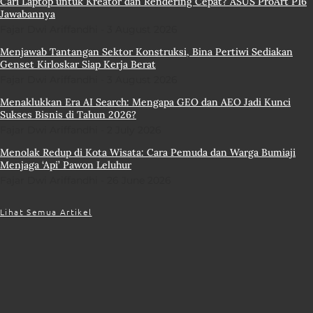
Cari Laptop untuk Kreator dan Rendering Cepat? ASUS ProArt P16
Jawabannya
Fajar Dwi Ariffandhi
3 August 2026
Menjawab Tantangan Sektor Konstruksi, Bina Pertiwi Sediakan
Genset Kirloskar Siap Kerja Berat
Fajar Dwi Ariffandhi
3 August 2026
Menaklukkan Era AI Search: Mengapa GEO dan AEO Jadi Kunci
Sukses Bisnis di Tahun 2026?
Fajar Dwi Ariffandhi
2 July 2026
Menolak Redup di Kota Wisata: Cara Pemuda dan Warga Bumiaji
Menjaga ‘Api’ Pawon Leluhur
Fajar Dwi Ariffandhi
26 June 2026
Lihat Semua Artikel