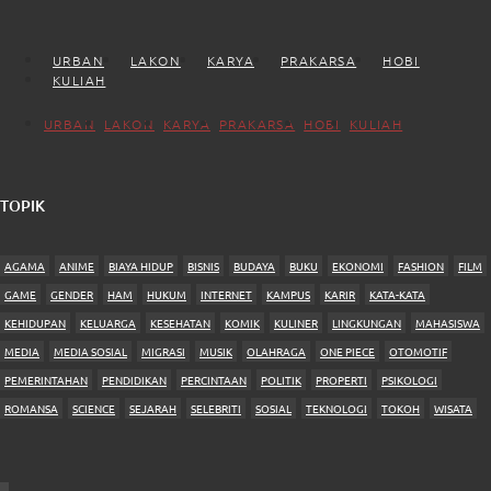
URBAN
LAKON
KARYA
PRAKARSA
HOBI
KULIAH
URBAN
LAKON
KARYA
PRAKARSA
HOBI
KULIAH
TOPIK
AGAMA
ANIME
BIAYA HIDUP
BISNIS
BUDAYA
BUKU
EKONOMI
FASHION
FILM
GAME
GENDER
HAM
HUKUM
INTERNET
KAMPUS
KARIR
KATA-KATA
KEHIDUPAN
KELUARGA
KESEHATAN
KOMIK
KULINER
LINGKUNGAN
MAHASISWA
MEDIA
MEDIA SOSIAL
MIGRASI
MUSIK
OLAHRAGA
ONE PIECE
OTOMOTIF
PEMERINTAHAN
PENDIDIKAN
PERCINTAAN
POLITIK
PROPERTI
PSIKOLOGI
ROMANSA
SCIENCE
SEJARAH
SELEBRITI
SOSIAL
TEKNOLOGI
TOKOH
WISATA