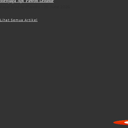
Menjaga ‘Api’ Pawon Leluhur
Fajar Dwi Ariffandhi
26 June 2026
Lihat Semua Artikel