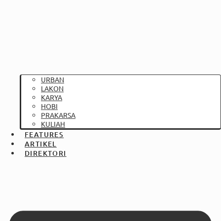
URBAN
LAKON
KARYA
HOBI
PRAKARSA
KULIAH
FEATURES
ARTIKEL
DIREKTORI