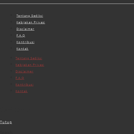
Tentang Sediksi
Kebijakan Privasi
Disclaimer
F.A.Q
Kontribusi
Kontak
Tentang Sediksi
Kebijakan Privasi
Disclaimer
F.A.Q
Kontribusi
Kontak
Cari Opini
Tutup
Search