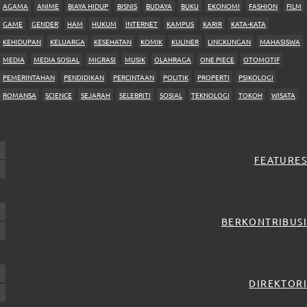
AGAMA
ANIME
BIAYA HIDUP
BISNIS
BUDAYA
BUKU
EKONOMI
FASHION
FILM
GAME
GENDER
HAM
HUKUM
INTERNET
KAMPUS
KARIR
KATA-KATA
KEHIDUPAN
KELUARGA
KESEHATAN
KOMIK
KULINER
LINGKUNGAN
MAHASISWA
MEDIA
MEDIA SOSIAL
MIGRASI
MUSIK
OLAHRAGA
ONE PIECE
OTOMOTIF
PEMERINTAHAN
PENDIDIKAN
PERCINTAAN
POLITIK
PROPERTI
PSIKOLOGI
ROMANSA
SCIENCE
SEJARAH
SELEBRITI
SOSIAL
TEKNOLOGI
TOKOH
WISATA
FEATURES
BERKONTRIBUSI
DIREKTORI