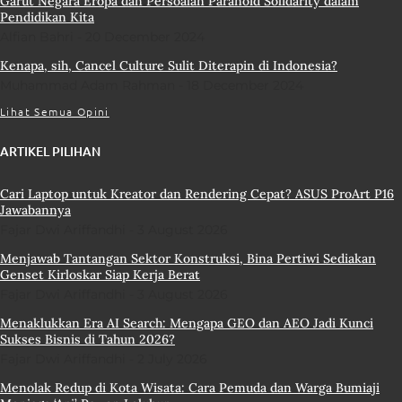
Garut Negara Eropa dan Persoalan Paranoid Solidarity dalam
Pendidikan Kita
Alfian Bahri
20 December 2024
Kenapa, sih, Cancel Culture Sulit Diterapin di Indonesia?
Muhammad Adam Rahman
18 December 2024
Lihat Semua Opini
ARTIKEL PILIHAN
Cari Laptop untuk Kreator dan Rendering Cepat? ASUS ProArt P16
Jawabannya
Fajar Dwi Ariffandhi
3 August 2026
Menjawab Tantangan Sektor Konstruksi, Bina Pertiwi Sediakan
Genset Kirloskar Siap Kerja Berat
Fajar Dwi Ariffandhi
3 August 2026
Menaklukkan Era AI Search: Mengapa GEO dan AEO Jadi Kunci
Sukses Bisnis di Tahun 2026?
Fajar Dwi Ariffandhi
2 July 2026
Menolak Redup di Kota Wisata: Cara Pemuda dan Warga Bumiaji