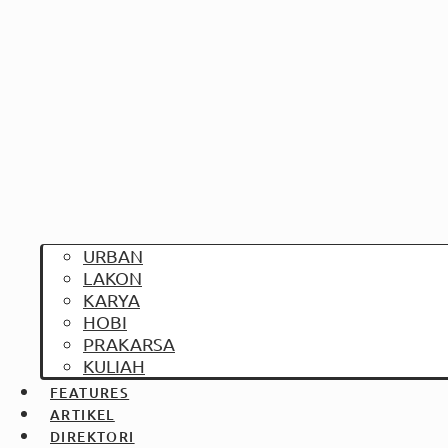
URBAN
LAKON
KARYA
HOBI
PRAKARSA
KULIAH
FEATURES
ARTIKEL
DIREKTORI