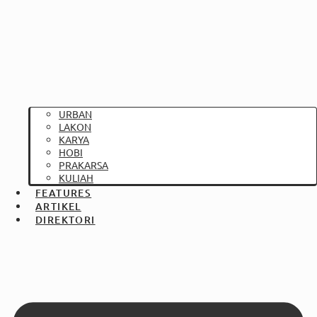
URBAN
LAKON
KARYA
HOBI
PRAKARSA
KULIAH
FEATURES
ARTIKEL
DIREKTORI