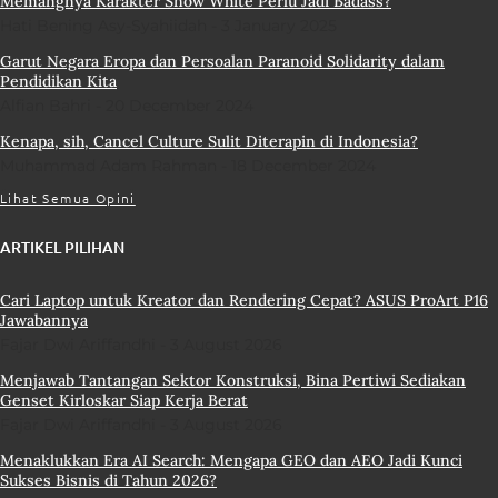
Memangnya Karakter Snow White Perlu Jadi Badass?
Hati Bening Asy-Syahiidah
3 January 2025
Garut Negara Eropa dan Persoalan Paranoid Solidarity dalam
Pendidikan Kita
Alfian Bahri
20 December 2024
Kenapa, sih, Cancel Culture Sulit Diterapin di Indonesia?
Muhammad Adam Rahman
18 December 2024
Lihat Semua Opini
ARTIKEL PILIHAN
Cari Laptop untuk Kreator dan Rendering Cepat? ASUS ProArt P16
Jawabannya
Fajar Dwi Ariffandhi
3 August 2026
Menjawab Tantangan Sektor Konstruksi, Bina Pertiwi Sediakan
Genset Kirloskar Siap Kerja Berat
Fajar Dwi Ariffandhi
3 August 2026
Menaklukkan Era AI Search: Mengapa GEO dan AEO Jadi Kunci
Sukses Bisnis di Tahun 2026?