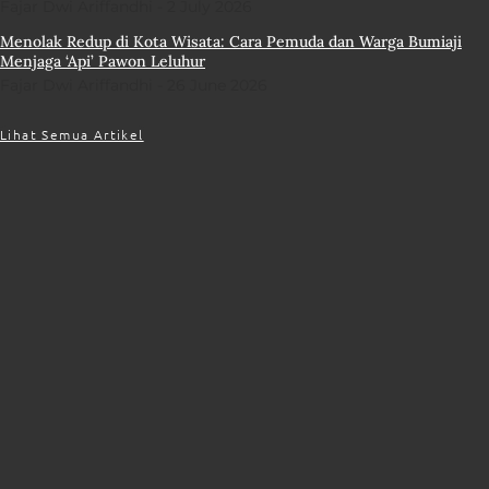
Fajar Dwi Ariffandhi
2 July 2026
Menolak Redup di Kota Wisata: Cara Pemuda dan Warga Bumiaji
Menjaga ‘Api’ Pawon Leluhur
Fajar Dwi Ariffandhi
26 June 2026
Lihat Semua Artikel