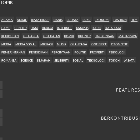
TOPIK
AGAMA
ANIME
BIAYA HIDUP
BISNIS
BUDAYA
BUKU
EKONOMI
FASHION
FILM
GAME
GENDER
HAM
HUKUM
INTERNET
KAMPUS
KARIR
KATA-KATA
KEHIDUPAN
KELUARGA
KESEHATAN
KOMIK
KULINER
LINGKUNGAN
MAHASISWA
MEDIA
MEDIA SOSIAL
MIGRASI
MUSIK
OLAHRAGA
ONE PIECE
OTOMOTIF
PEMERINTAHAN
PENDIDIKAN
PERCINTAAN
POLITIK
PROPERTI
PSIKOLOGI
ROMANSA
SCIENCE
SEJARAH
SELEBRITI
SOSIAL
TEKNOLOGI
TOKOH
WISATA
FEATURES
BERKONTRIBUSI