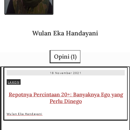
Wulan Eka Handayani
Opini (
1
)
18 November 2021
LAKON
Repotnya Percintaan 20+: Banyaknya Ego yang
Perlu Dinego
Wulan Eka Handayani