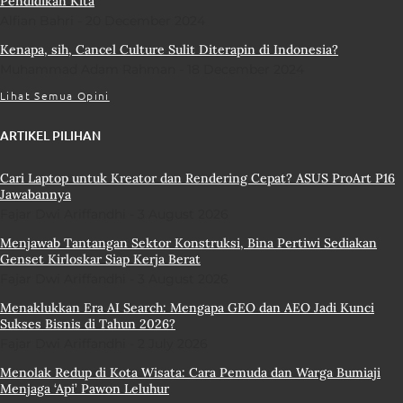
Pendidikan Kita
Alfian Bahri
20 December 2024
Kenapa, sih, Cancel Culture Sulit Diterapin di Indonesia?
Muhammad Adam Rahman
18 December 2024
Lihat Semua Opini
ARTIKEL PILIHAN
Cari Laptop untuk Kreator dan Rendering Cepat? ASUS ProArt P16
Jawabannya
Fajar Dwi Ariffandhi
3 August 2026
Menjawab Tantangan Sektor Konstruksi, Bina Pertiwi Sediakan
Genset Kirloskar Siap Kerja Berat
Fajar Dwi Ariffandhi
3 August 2026
Menaklukkan Era AI Search: Mengapa GEO dan AEO Jadi Kunci
Sukses Bisnis di Tahun 2026?
Fajar Dwi Ariffandhi
2 July 2026
Menolak Redup di Kota Wisata: Cara Pemuda dan Warga Bumiaji
Menjaga ‘Api’ Pawon Leluhur