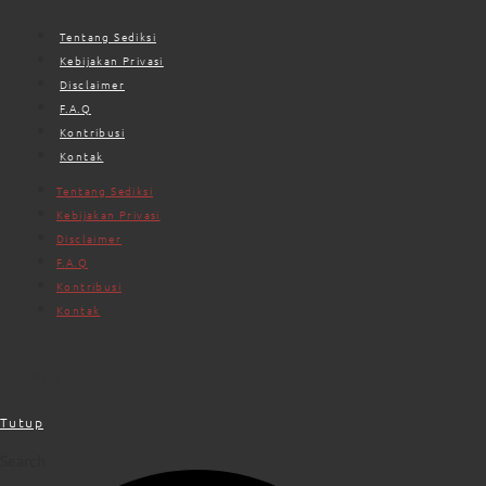
Tentang Sediksi
Kebijakan Privasi
Disclaimer
F.A.Q
Kontribusi
Kontak
Tentang Sediksi
Kebijakan Privasi
Disclaimer
F.A.Q
Kontribusi
Kontak
Cari Opini
Tutup
Search