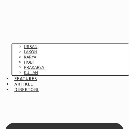
URBAN
LAKON
KARYA
HOBI
PRAKARSA
KULIAH
FEATURES
ARTIKEL
DIREKTORI