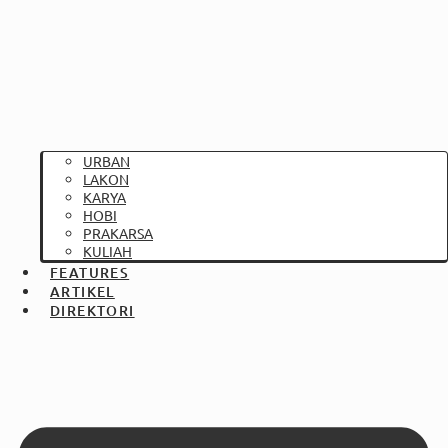
URBAN
LAKON
KARYA
HOBI
PRAKARSA
KULIAH
FEATURES
ARTIKEL
DIREKTORI