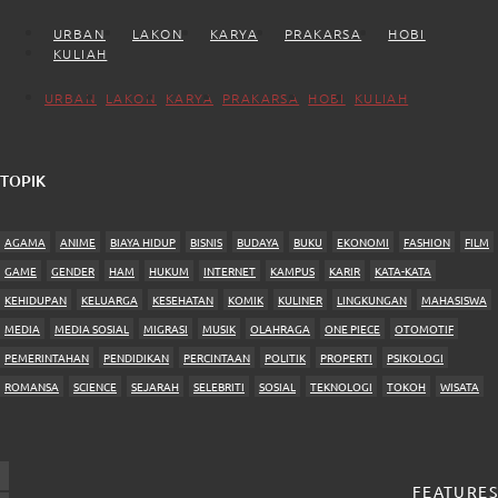
URBAN
LAKON
KARYA
PRAKARSA
HOBI
KULIAH
URBAN
LAKON
KARYA
PRAKARSA
HOBI
KULIAH
TOPIK
AGAMA
ANIME
BIAYA HIDUP
BISNIS
BUDAYA
BUKU
EKONOMI
FASHION
FILM
GAME
GENDER
HAM
HUKUM
INTERNET
KAMPUS
KARIR
KATA-KATA
KEHIDUPAN
KELUARGA
KESEHATAN
KOMIK
KULINER
LINGKUNGAN
MAHASISWA
MEDIA
MEDIA SOSIAL
MIGRASI
MUSIK
OLAHRAGA
ONE PIECE
OTOMOTIF
PEMERINTAHAN
PENDIDIKAN
PERCINTAAN
POLITIK
PROPERTI
PSIKOLOGI
ROMANSA
SCIENCE
SEJARAH
SELEBRITI
SOSIAL
TEKNOLOGI
TOKOH
WISATA
FEATURES