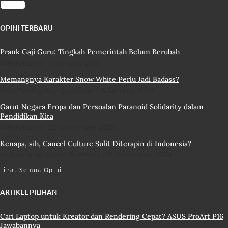
OPINI TERBARU
Prank Gaji Guru: Tingkah Pemerintah Belum Berubah
Alfian Bahri
5 January 2025
Memangnya Karakter Snow White Perlu Jadi Badass?
Hati Bening Asy-Syahiidah
3 January 2025
Garut Negara Eropa dan Persoalan Paranoid Solidarity dalam
Pendidikan Kita
Alfian Bahri
20 December 2024
Kenapa, sih, Cancel Culture Sulit Diterapin di Indonesia?
Muhammad Adam Rahman
18 December 2024
Lihat Semua Opini
ARTIKEL PILIHAN
Cari Laptop untuk Kreator dan Rendering Cepat? ASUS ProArt P16
Jawabannya