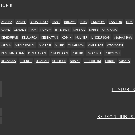
TOPIK
AGAMA
ANIME
BIAYA HIDUP
BISNIS
BUDAYA
BUKU
EKONOMI
FASHION
FILM
GAME
GENDER
HAM
HUKUM
INTERNET
KAMPUS
KARIR
KATA-KATA
KEHIDUPAN
KELUARGA
KESEHATAN
KOMIK
KULINER
LINGKUNGAN
MAHASISWA
MEDIA
MEDIA SOSIAL
MIGRASI
MUSIK
OLAHRAGA
ONE PIECE
OTOMOTIF
PEMERINTAHAN
PENDIDIKAN
PERCINTAAN
POLITIK
PROPERTI
PSIKOLOGI
ROMANSA
SCIENCE
SEJARAH
SELEBRITI
SOSIAL
TEKNOLOGI
TOKOH
WISATA
FEATURES
BERKONTRIBUSI