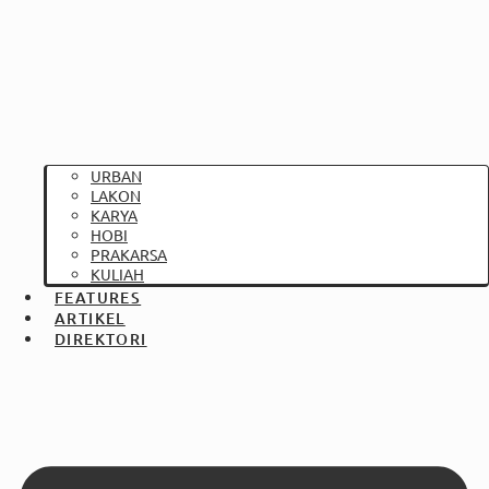
URBAN
LAKON
KARYA
HOBI
PRAKARSA
KULIAH
FEATURES
ARTIKEL
DIREKTORI