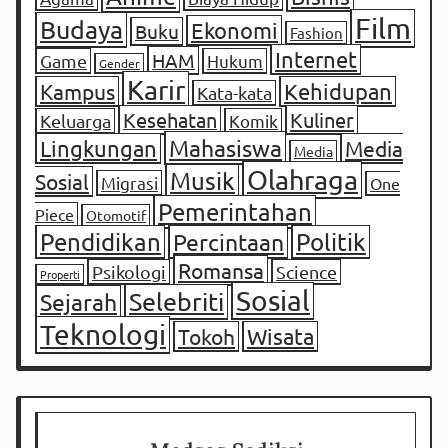
Film
Budaya
Ekonomi
Buku
Fashion
Internet
HAM
Game
Hukum
Gender
Karir
Kampus
Kehidupan
Kata-kata
Kesehatan
Kuliner
Keluarga
Komik
Mahasiswa
Lingkungan
Media
Media
Olahraga
Musik
Sosial
Migrasi
One
Pemerintahan
Piece
Otomotif
Pendidikan
Percintaan
Politik
Romansa
Psikologi
Science
Properti
Sosial
Selebriti
Sejarah
Teknologi
Tokoh
Wisata