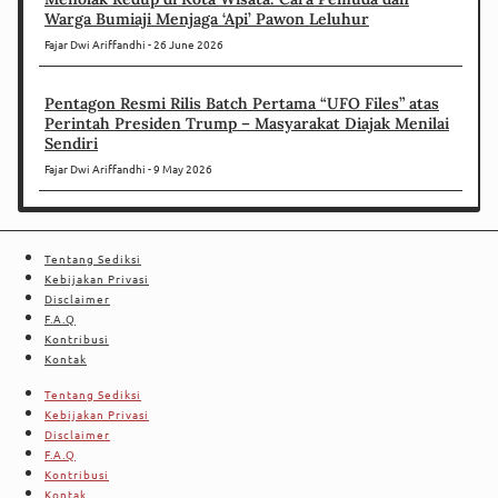
Warga Bumiaji Menjaga ‘Api’ Pawon Leluhur
Fajar Dwi Ariffandhi
26 June 2026
Pentagon Resmi Rilis Batch Pertama “UFO Files” atas
Perintah Presiden Trump – Masyarakat Diajak Menilai
Sendiri
Fajar Dwi Ariffandhi
9 May 2026
Tentang Sediksi
Kebijakan Privasi
Disclaimer
F.A.Q
Kontribusi
Kontak
Tentang Sediksi
Kebijakan Privasi
Disclaimer
F.A.Q
Kontribusi
Kontak