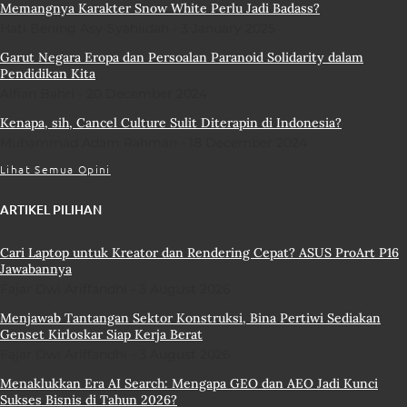
Memangnya Karakter Snow White Perlu Jadi Badass?
Hati Bening Asy-Syahiidah
3 January 2025
Garut Negara Eropa dan Persoalan Paranoid Solidarity dalam
Pendidikan Kita
Alfian Bahri
20 December 2024
Kenapa, sih, Cancel Culture Sulit Diterapin di Indonesia?
Muhammad Adam Rahman
18 December 2024
Lihat Semua Opini
ARTIKEL PILIHAN
Cari Laptop untuk Kreator dan Rendering Cepat? ASUS ProArt P16
Jawabannya
Fajar Dwi Ariffandhi
3 August 2026
Menjawab Tantangan Sektor Konstruksi, Bina Pertiwi Sediakan
Genset Kirloskar Siap Kerja Berat
Fajar Dwi Ariffandhi
3 August 2026
Menaklukkan Era AI Search: Mengapa GEO dan AEO Jadi Kunci
Sukses Bisnis di Tahun 2026?