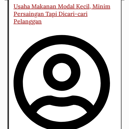
Usaha Makanan Modal Kecil, Minim
Persaingan Tapi Dicari-cari
Pelanggan