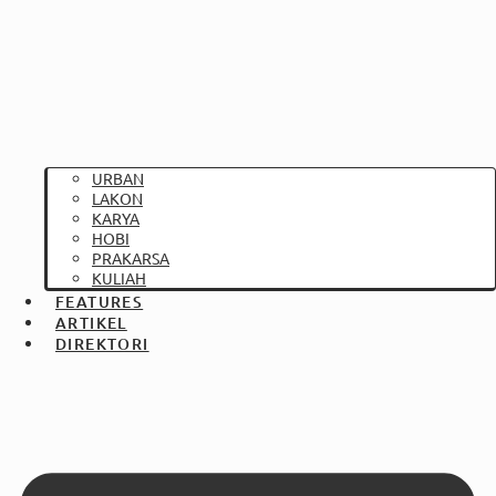
URBAN
LAKON
KARYA
HOBI
PRAKARSA
KULIAH
FEATURES
ARTIKEL
DIREKTORI