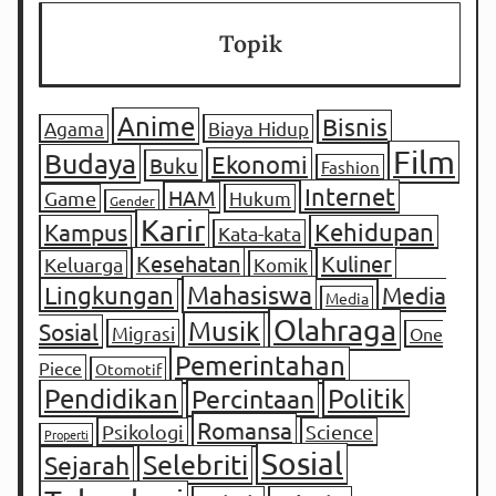
Topik
Anime
Bisnis
Agama
Biaya Hidup
Film
Budaya
Ekonomi
Buku
Fashion
Internet
HAM
Game
Hukum
Gender
Karir
Kampus
Kehidupan
Kata-kata
Kesehatan
Kuliner
Keluarga
Komik
Mahasiswa
Lingkungan
Media
Media
Olahraga
Musik
Sosial
Migrasi
One
Pemerintahan
Piece
Otomotif
Pendidikan
Percintaan
Politik
Romansa
Psikologi
Science
Properti
Sosial
Selebriti
Sejarah