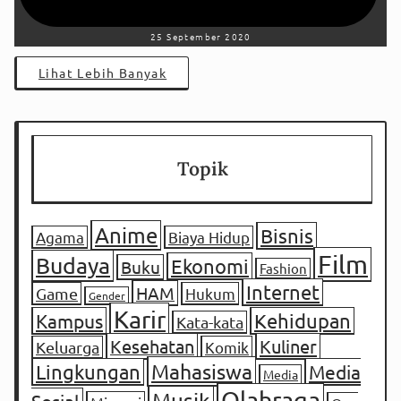
25 September 2020
Lihat Lebih Banyak
Topik
Anime
Bisnis
Agama
Biaya Hidup
Film
Budaya
Ekonomi
Buku
Fashion
Internet
HAM
Game
Hukum
Gender
Karir
Kampus
Kehidupan
Kata-kata
Kesehatan
Kuliner
Keluarga
Komik
Mahasiswa
Lingkungan
Media
Media
Olahraga
Musik