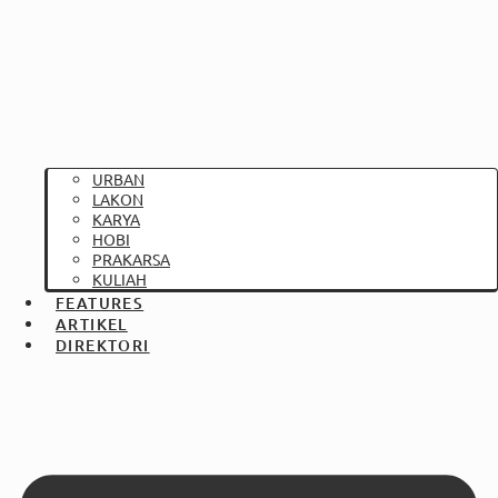
URBAN
LAKON
KARYA
HOBI
PRAKARSA
KULIAH
FEATURES
ARTIKEL
DIREKTORI