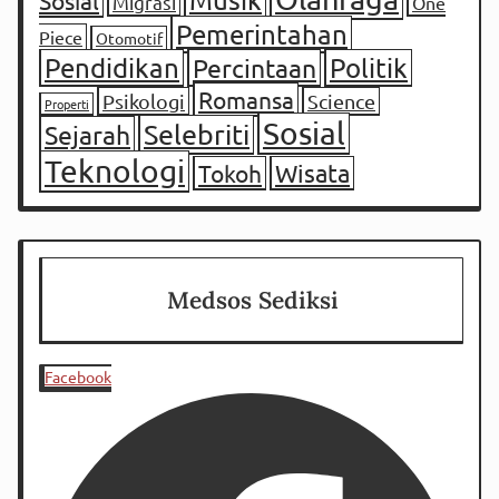
Sosial
Migrasi
One
Pemerintahan
Piece
Otomotif
Pendidikan
Percintaan
Politik
Romansa
Psikologi
Science
Properti
Sosial
Selebriti
Sejarah
Teknologi
Tokoh
Wisata
Medsos Sediksi
Facebook