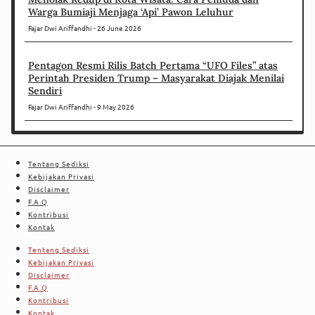
Warga Bumiaji Menjaga ‘Api’ Pawon Leluhur
Fajar Dwi Ariffandhi
26 June 2026
Pentagon Resmi Rilis Batch Pertama “UFO Files” atas
Perintah Presiden Trump – Masyarakat Diajak Menilai
Sendiri
Fajar Dwi Ariffandhi
9 May 2026
Tentang Sediksi
Kebijakan Privasi
Disclaimer
F.A.Q
Kontribusi
Kontak
Tentang Sediksi
Kebijakan Privasi
Disclaimer
F.A.Q
Kontribusi
Kontak