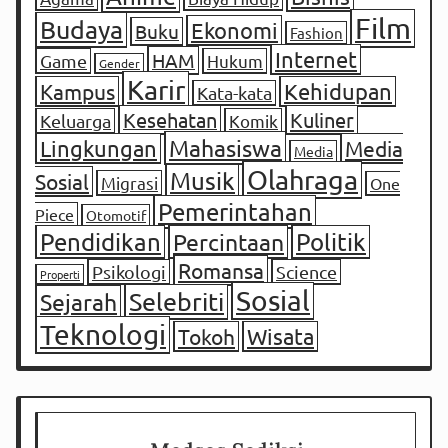
Film
Budaya
Ekonomi
Buku
Fashion
Internet
HAM
Game
Hukum
Gender
Karir
Kampus
Kehidupan
Kata-kata
Kesehatan
Kuliner
Keluarga
Komik
Mahasiswa
Lingkungan
Media
Media
Olahraga
Musik
Sosial
Migrasi
One
Pemerintahan
Piece
Otomotif
Pendidikan
Percintaan
Politik
Romansa
Psikologi
Science
Properti
Sosial
Selebriti
Sejarah
Teknologi
Tokoh
Wisata