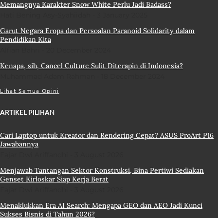
Memangnya Karakter Snow White Perlu Jadi Badass?
Hati Bening Asy-Syahiidah
3 January 2025
Garut Negara Eropa dan Persoalan Paranoid Solidarity dalam
Pendidikan Kita
Alfian Bahri
20 December 2024
Kenapa, sih, Cancel Culture Sulit Diterapin di Indonesia?
Muhammad Adam Rahman
18 December 2024
Lihat Semua Opini
ARTIKEL PILIHAN
Cari Laptop untuk Kreator dan Rendering Cepat? ASUS ProArt P16
Jawabannya
Fajar Dwi Ariffandhi
3 August 2026
Menjawab Tantangan Sektor Konstruksi, Bina Pertiwi Sediakan
Genset Kirloskar Siap Kerja Berat
Fajar Dwi Ariffandhi
3 August 2026
Menaklukkan Era AI Search: Mengapa GEO dan AEO Jadi Kunci
Sukses Bisnis di Tahun 2026?