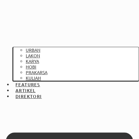
URBAN
LAKON
KARYA
HOBI
PRAKARSA
KULIAH
FEATURES
ARTIKEL
DIREKTORI