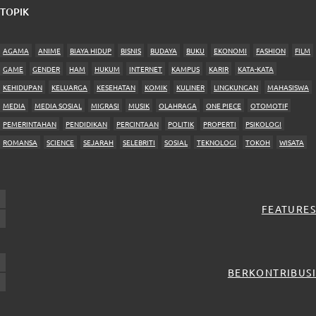
TOPIK
AGAMA
ANIME
BIAYA HIDUP
BISNIS
BUDAYA
BUKU
EKONOMI
FASHION
FILM
GAME
GENDER
HAM
HUKUM
INTERNET
KAMPUS
KARIR
KATA-KATA
KEHIDUPAN
KELUARGA
KESEHATAN
KOMIK
KULINER
LINGKUNGAN
MAHASISWA
MEDIA
MEDIA SOSIAL
MIGRASI
MUSIK
OLAHRAGA
ONE PIECE
OTOMOTIF
PEMERINTAHAN
PENDIDIKAN
PERCINTAAN
POLITIK
PROPERTI
PSIKOLOGI
ROMANSA
SCIENCE
SEJARAH
SELEBRITI
SOSIAL
TEKNOLOGI
TOKOH
WISATA
FEATURES
BERKONTRIBUSI