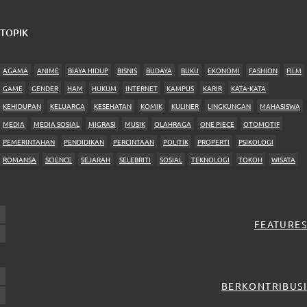
TOPIK
AGAMA
ANIME
BIAYA HIDUP
BISNIS
BUDAYA
BUKU
EKONOMI
FASHION
FILM
GAME
GENDER
HAM
HUKUM
INTERNET
KAMPUS
KARIR
KATA-KATA
KEHIDUPAN
KELUARGA
KESEHATAN
KOMIK
KULINER
LINGKUNGAN
MAHASISWA
MEDIA
MEDIA SOSIAL
MIGRASI
MUSIK
OLAHRAGA
ONE PIECE
OTOMOTIF
PEMERINTAHAN
PENDIDIKAN
PERCINTAAN
POLITIK
PROPERTI
PSIKOLOGI
ROMANSA
SCIENCE
SEJARAH
SELEBRITI
SOSIAL
TEKNOLOGI
TOKOH
WISATA
FEATURES
BERKONTRIBUSI