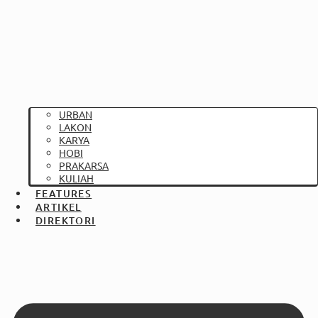
URBAN
LAKON
KARYA
HOBI
PRAKARSA
KULIAH
FEATURES
ARTIKEL
DIREKTORI