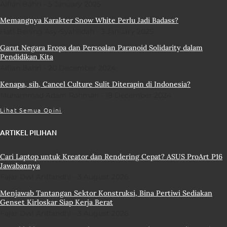
Alfian Bahri
5 January 2025
Memangnya Karakter Snow White Perlu Jadi Badass?
Hati Bening Asy-Syahiidah
3 January 2025
Garut Negara Eropa dan Persoalan Paranoid Solidarity dalam
Pendidikan Kita
Alfian Bahri
20 December 2024
Kenapa, sih, Cancel Culture Sulit Diterapin di Indonesia?
Muhammad Adam Rahman
18 December 2024
Lihat Semua Opini
ARTIKEL PILIHAN
Cari Laptop untuk Kreator dan Rendering Cepat? ASUS ProArt P16
Jawabannya
Fajar Dwi Ariffandhi
3 August 2026
Menjawab Tantangan Sektor Konstruksi, Bina Pertiwi Sediakan
Genset Kirloskar Siap Kerja Berat
Fajar Dwi Ariffandhi
3 August 2026