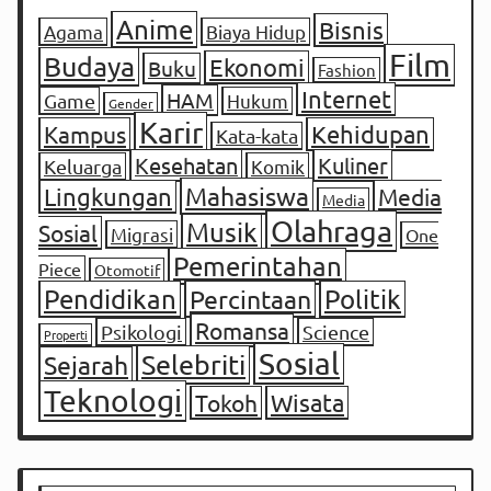
Anime
Bisnis
Agama
Biaya Hidup
Film
Budaya
Ekonomi
Buku
Fashion
Internet
HAM
Game
Hukum
Gender
Karir
Kampus
Kehidupan
Kata-kata
Kesehatan
Kuliner
Keluarga
Komik
Mahasiswa
Lingkungan
Media
Media
Olahraga
Musik
Sosial
Migrasi
One
Pemerintahan
Piece
Otomotif
Pendidikan
Percintaan
Politik
Romansa
Psikologi
Science
Properti
Sosial
Selebriti
Sejarah
Teknologi
Tokoh
Wisata