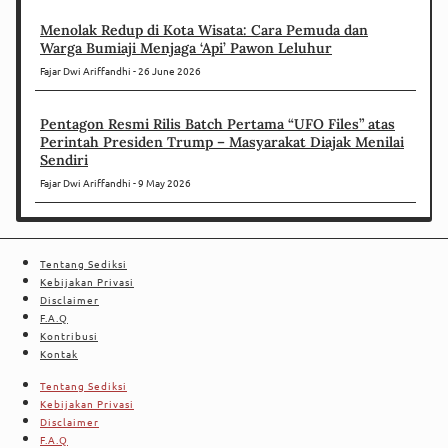
Menolak Redup di Kota Wisata: Cara Pemuda dan
Warga Bumiaji Menjaga ‘Api’ Pawon Leluhur
Fajar Dwi Ariffandhi
26 June 2026
Pentagon Resmi Rilis Batch Pertama “UFO Files” atas
Perintah Presiden Trump – Masyarakat Diajak Menilai
Sendiri
Fajar Dwi Ariffandhi
9 May 2026
Tentang Sediksi
Kebijakan Privasi
Disclaimer
F.A.Q
Kontribusi
Kontak
Tentang Sediksi
Kebijakan Privasi
Disclaimer
F.A.Q