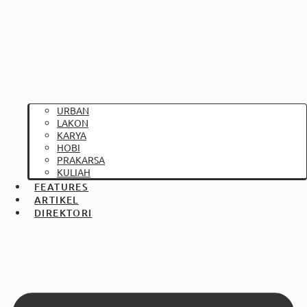
URBAN
LAKON
KARYA
HOBI
PRAKARSA
KULIAH
FEATURES
ARTIKEL
DIREKTORI