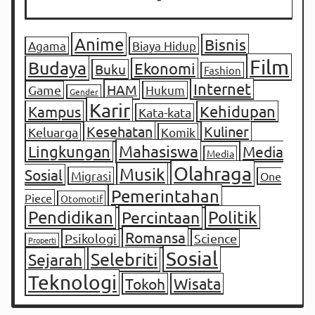
Anime
Bisnis
Agama
Biaya Hidup
Film
Budaya
Ekonomi
Buku
Fashion
Internet
HAM
Game
Hukum
Gender
Karir
Kampus
Kehidupan
Kata-kata
Kesehatan
Kuliner
Keluarga
Komik
Mahasiswa
Lingkungan
Media
Media
Olahraga
Musik
Sosial
Migrasi
One
Pemerintahan
Piece
Otomotif
Pendidikan
Percintaan
Politik
Romansa
Psikologi
Science
Properti
Sosial
Selebriti
Sejarah
Teknologi
Tokoh
Wisata