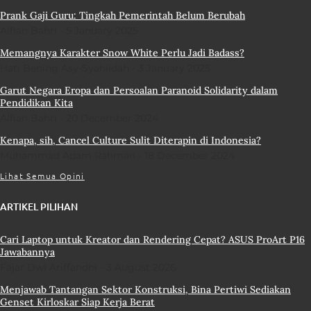
Prank Gaji Guru: Tingkah Pemerintah Belum Berubah
Alfian Bahri
5 January 2025
Memangnya Karakter Snow White Perlu Jadi Badass?
Hati Bening Asy-Syahiidah
3 January 2025
Garut Negara Eropa dan Persoalan Paranoid Solidarity dalam
Pendidikan Kita
Alfian Bahri
20 December 2024
Kenapa, sih, Cancel Culture Sulit Diterapin di Indonesia?
Muhammad Adam Rahman
18 December 2024
Lihat Semua Opini
ARTIKEL PILIHAN
Cari Laptop untuk Kreator dan Rendering Cepat? ASUS ProArt P16
Jawabannya
Fajar Dwi Ariffandhi
3 August 2026
Menjawab Tantangan Sektor Konstruksi, Bina Pertiwi Sediakan
Genset Kirloskar Siap Kerja Berat