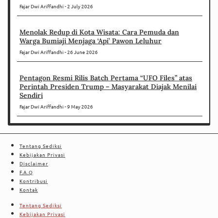
Fajar Dwi Ariffandhi
2 July 2026
Menolak Redup di Kota Wisata: Cara Pemuda dan
Warga Bumiaji Menjaga ‘Api’ Pawon Leluhur
Fajar Dwi Ariffandhi
26 June 2026
Pentagon Resmi Rilis Batch Pertama “UFO Files” atas
Perintah Presiden Trump – Masyarakat Diajak Menilai
Sendiri
Fajar Dwi Ariffandhi
9 May 2026
Tentang Sediksi
Kebijakan Privasi
Disclaimer
F.A.Q
Kontribusi
Kontak
Tentang Sediksi
Kebijakan Privasi