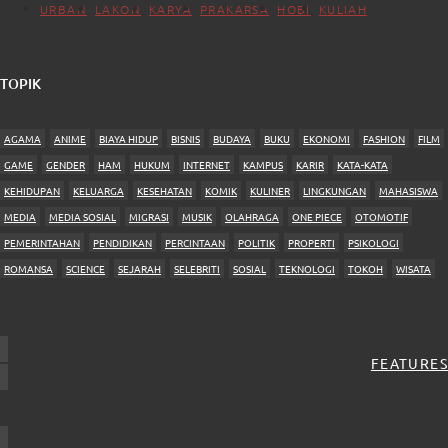
URBAN
LAKON
KARYA
PRAKARSA
HOBI
KULIAH
TOPIK
AGAMA
ANIME
BIAYA HIDUP
BISNIS
BUDAYA
BUKU
EKONOMI
FASHION
FILM
GAME
GENDER
HAM
HUKUM
INTERNET
KAMPUS
KARIR
KATA-KATA
KEHIDUPAN
KELUARGA
KESEHATAN
KOMIK
KULINER
LINGKUNGAN
MAHASISWA
MEDIA
MEDIA SOSIAL
MIGRASI
MUSIK
OLAHRAGA
ONE PIECE
OTOMOTIF
PEMERINTAHAN
PENDIDIKAN
PERCINTAAN
POLITIK
PROPERTI
PSIKOLOGI
ROMANSA
SCIENCE
SEJARAH
SELEBRITI
SOSIAL
TEKNOLOGI
TOKOH
WISATA
FEATURES