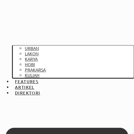
URBAN
LAKON
KARYA
HOBI
PRAKARSA
KULIAH
FEATURES
ARTIKEL
DIREKTORI