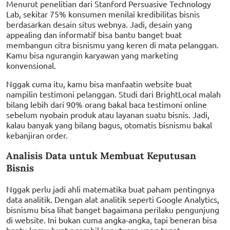
Menurut penelitian dari Stanford Persuasive Technology
Lab, sekitar 75% konsumen menilai kredibilitas bisnis
berdasarkan desain situs webnya. Jadi, desain yang
appealing dan informatif bisa bantu banget buat
membangun citra bisnismu yang keren di mata pelanggan.
Kamu bisa ngurangin karyawan yang marketing
konvensional.
Nggak cuma itu, kamu bisa manfaatin website buat
nampilin testimoni pelanggan. Studi dari BrightLocal malah
bilang lebih dari 90% orang bakal baca testimoni online
sebelum nyobain produk atau layanan suatu bisnis. Jadi,
kalau banyak yang bilang bagus, otomatis bisnismu bakal
kebanjiran order.
Analisis Data untuk Membuat Keputusan
Bisnis
Nggak perlu jadi ahli matematika buat paham pentingnya
data analitik. Dengan alat analitik seperti Google Analytics,
bisnismu bisa lihat banget bagaimana perilaku pengunjung
di website. Ini bukan cuma angka-angka, tapi beneran bisa
bantu kamu buat ngambil keputusan yang tepat.