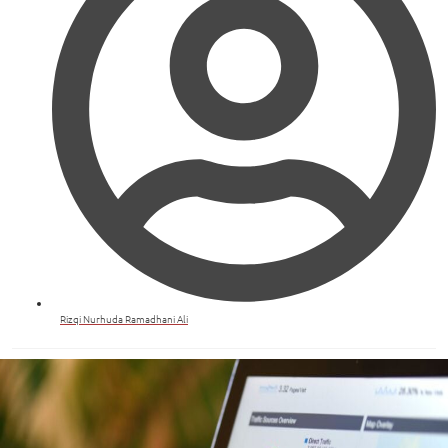
Rizqi Nurhuda Ramadhani Ali