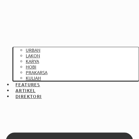
URBAN
LAKON
KARYA
HOBI
PRAKARSA
KULIAH
FEATURES
ARTIKEL
DIREKTORI