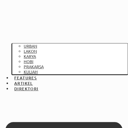
URBAN
LAKON
KARYA
HOBI
PRAKARSA
KULIAH
FEATURES
ARTIKEL
DIREKTORI