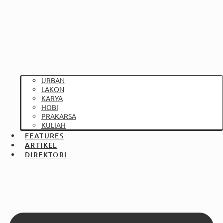
URBAN
LAKON
KARYA
HOBI
PRAKARSA
KULIAH
FEATURES
ARTIKEL
DIREKTORI