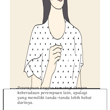
Perempuan enggan tersaingi dengan
Opini queen bee syndrome min min
keberadaan perempuan lain, apalagi
yang memiliki tanda-tanda lebih hebat
darinya.