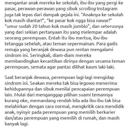
mengantar anak mereka ke sekolah, ibu-ibu yang pergi ke
pasar, perawan-perawan yang sibuk
scrolling
Instagram
juga tak lepas dari dampak gejala ini. “Anaknya ke sekolah
kok masih diantar?”, “ke pasar kok ngga bisa nawar?”
“umur sudah 20 tahun kok masih jomblo”, dan seterusnya
yang dari sekian pertanyaan itu yang melempar adalah
seorang perempuan. Entah itu ibu mertua, ibu-ibu
tetangga sebelah, atau teman sepermainan. Para gadis
remaja yang beranjak dewasa pun rentan mengalami
sindrom ini. Seringkali, diam-diam mereka
membandingkan kecantikan dirinya dengan sesama teman
perempuan, semata agar pantas dilihat kaum laki-laki.
Saat beranjak dewasa, perempuan lagi-lagi mengidap
sindrom ini. Seakan mereka tak bisa legowo menerima
kehidupannya dan sibuk menilai pencapaian perempuan
lain. Mulai dari menganggap pilihan suami temannya
kurang oke, memandang rendah bila ada ibu-ibu tak bisa
melahirkan dengan cara normal, mengkritik cara mendidik
anak, nyinyir pada perempuan yang memilih berkarier
dan/atau perempuan yang memilih di rumah, dan masih
banyak lagi.