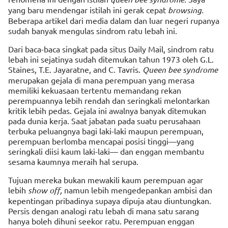
yang baru mendengar istilah ini gerak cepat
browsing.
Beberapa artikel dari media dalam dan luar negeri rupanya
sudah banyak mengulas sindrom ratu lebah ini.
Dari baca-baca singkat pada situs Daily Mail, sindrom ratu
lebah ini sejatinya sudah ditemukan tahun 1973 oleh G.L.
Staines, T.E. Jayaratne, and C. Tavris.
Queen bee syndrome
merupakan gejala di mana perempuan yang merasa
memiliki kekuasaan tertentu memandang rekan
perempuannya lebih rendah dan seringkali melontarkan
kritik lebih pedas. Gejala ini awalnya banyak ditemukan
pada dunia kerja. Saat jabatan pada suatu perusahaan
terbuka peluangnya bagi laki-laki maupun perempuan,
perempuan berlomba mencapai posisi tinggi—yang
seringkali diisi kaum laki-laki— dan enggan membantu
sesama kaumnya meraih hal serupa.
Tujuan mereka bukan mewakili kaum perempuan agar
lebih
show off,
namun lebih mengedepankan ambisi dan
kepentingan pribadinya supaya dipuja atau diuntungkan.
Persis dengan analogi ratu lebah di mana satu sarang
hanya boleh dihuni seekor ratu. Perempuan enggan