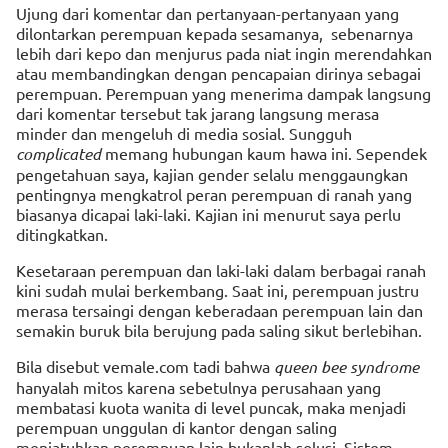
Ujung dari komentar dan pertanyaan-pertanyaan yang
dilontarkan perempuan kepada sesamanya, sebenarnya
lebih dari kepo dan menjurus pada niat ingin merendahkan
atau membandingkan dengan pencapaian dirinya sebagai
perempuan. Perempuan yang menerima dampak langsung
dari komentar tersebut tak jarang langsung merasa
minder dan mengeluh di media sosial. Sungguh
complicated
memang hubungan kaum hawa ini. Sependek
pengetahuan saya, kajian gender selalu menggaungkan
pentingnya mengkatrol peran perempuan di ranah yang
biasanya dicapai laki-laki. Kajian ini menurut saya perlu
ditingkatkan.
Kesetaraan perempuan dan laki-laki dalam berbagai ranah
kini sudah mulai berkembang. Saat ini, perempuan justru
merasa tersaingi dengan keberadaan perempuan lain dan
semakin buruk bila berujung pada saling sikut berlebihan.
Bila disebut vemale.com tadi bahwa
queen bee syndrome
hanyalah mitos karena sebetulnya perusahaan yang
membatasi kuota wanita di level puncak, maka menjadi
perempuan unggulan di kantor dengan saling
menjatuhkan perempuan lain bukanlah solusi. Sistem