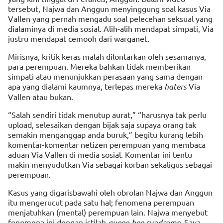
tersebut, Najwa dan Anggun menyinggung soal kasus Via
Vallen yang pernah mengadu soal pelecehan seksual yang
dialaminya di media sosial. Alih-alih mendapat simpati, Via
justru mendapat cemooh dari warganet.
Mirisnya, kritik keras malah dilontarkan oleh sesamanya,
para perempuan. Mereka bahkan tidak memberikan
simpati atau menunjukkan perasaan yang sama dengan
apa yang dialami kaumnya, terlepas mereka
haters
Via
Vallen atau bukan.
“Salah sendiri tidak menutup aurat,” “harusnya tak perlu
upload, selesaikan dengan bijak saja supaya orang tak
semakin menganggap anda buruk,” begitu kurang lebih
komentar-komentar netizen perempuan yang membaca
aduan Via Vallen di media sosial. Komentar ini tentu
makin menyudutkan Via sebagai korban sekaligus sebagai
perempuan.
Kasus yang digarisbawahi oleh obrolan Najwa dan Anggun
itu mengerucut pada satu hal; fenomena perempuan
menjatuhkan (mental) perempuan lain. Najwa menyebut
fenomena ini dengan istilah
queen bee syndrome.
Saya