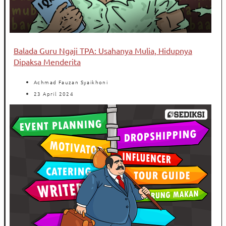
Balada Guru Ngaji TPA: Usahanya Mulia, Hidupnya
Dipaksa Menderita
Achmad Fauzan Syaikhoni
23 April 2024