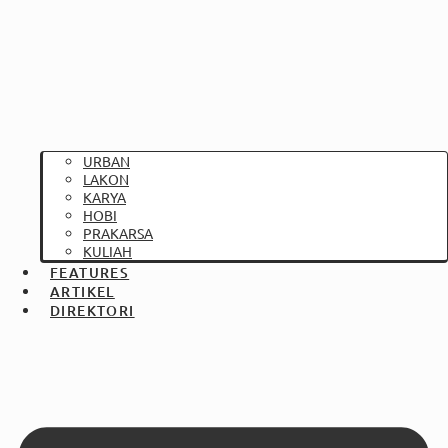
URBAN
LAKON
KARYA
HOBI
PRAKARSA
KULIAH
FEATURES
ARTIKEL
DIREKTORI