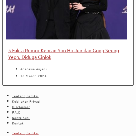
5 Fakta Rumor Kencan Son Ho Jun dan Gong Seung
Yeon, Diduga Cinlok
Anatasia Anjani
16 March 2024
Tentang Sediksi
Kebijakan Privasi
Disclaimer
F.A.Q
Kontribusi
Kontak
Tentang Sediksi