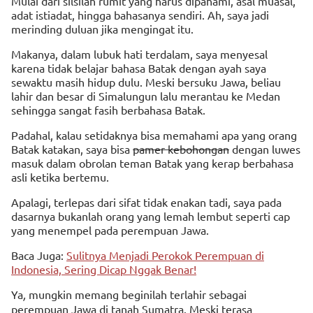
Mulai dari silsilah rumit yang harus dipahami, asal muasal,
adat istiadat, hingga bahasanya sendiri. Ah, saya jadi
merinding duluan jika mengingat itu.
Makanya, dalam lubuk hati terdalam, saya menyesal
karena tidak belajar bahasa Batak dengan ayah saya
sewaktu masih hidup dulu. Meski bersuku Jawa, beliau
lahir dan besar di Simalungun lalu merantau ke Medan
sehingga sangat fasih berbahasa Batak.
Padahal, kalau setidaknya bisa memahami apa yang orang
Batak katakan, saya bisa
pamer kebohongan
dengan luwes
masuk dalam obrolan teman Batak yang kerap berbahasa
asli ketika bertemu.
Apalagi, terlepas dari sifat tidak enakan tadi, saya pada
dasarnya bukanlah orang yang lemah lembut seperti cap
yang menempel pada perempuan Jawa.
Baca Juga:
Sulitnya Menjadi Perokok Perempuan di
Indonesia, Sering Dicap Nggak Benar!
Ya
,
mungkin memang beginilah terlahir sebagai
perempuan Jawa di tanah Sumatra. Meski terasa