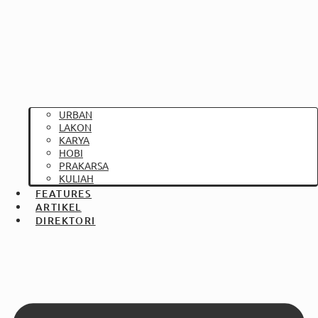
URBAN
LAKON
KARYA
HOBI
PRAKARSA
KULIAH
FEATURES
ARTIKEL
DIREKTORI