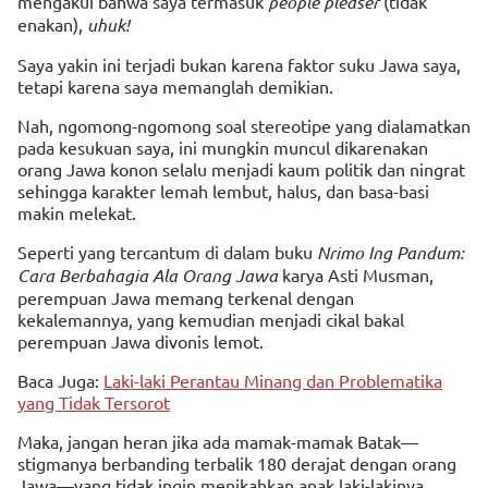
mengakui bahwa saya termasuk
people pleaser
(tidak
enakan),
uhuk!
Saya yakin ini terjadi bukan karena faktor suku Jawa saya,
tetapi karena saya memanglah demikian.
Nah, ngomong-ngomong soal stereotipe yang dialamatkan
pada kesukuan saya, ini mungkin muncul dikarenakan
orang Jawa konon selalu menjadi kaum politik dan ningrat
sehingga karakter lemah lembut, halus, dan basa-basi
makin melekat.
Seperti yang tercantum di dalam buku
Nrimo Ing Pandum:
Cara Berbahagia Ala Orang Jawa
karya Asti Musman,
perempuan Jawa memang terkenal dengan
kekalemannya, yang kemudian menjadi cikal bakal
perempuan Jawa divonis lemot.
Baca Juga:
Laki-laki Perantau Minang dan Problematika
yang Tidak Tersorot
Maka, jangan heran jika ada mamak-mamak Batak—
stigmanya berbanding terbalik 180 derajat dengan orang
Jawa—yang tidak ingin menikahkan anak laki-lakinya