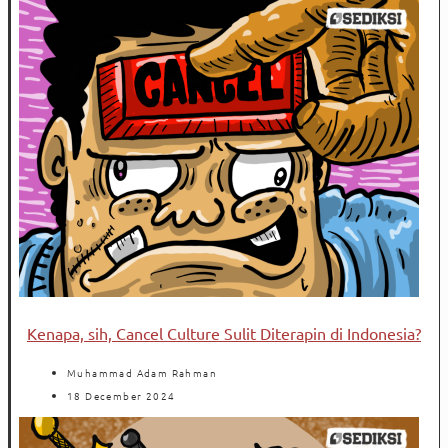
Kenapa, sih, Cancel Culture Sulit Diterapin di Indonesia?
Muhammad Adam Rahman
18 December 2024