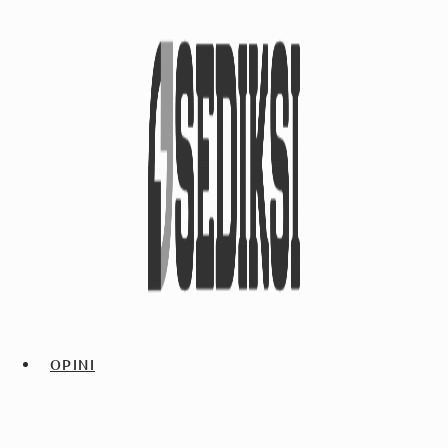
OPINI