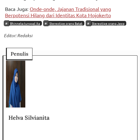
Baca Juga:
Onde-onde, Jajanan Tradisional yang
Berpotensi Hilang dari Identitas Kota Mojokerto
Bhinneka tunggal ika
Stereotipe orang Batak
Stereotipe orang Jawa
Editor: Redaksi
Penulis
Helva Silvianita