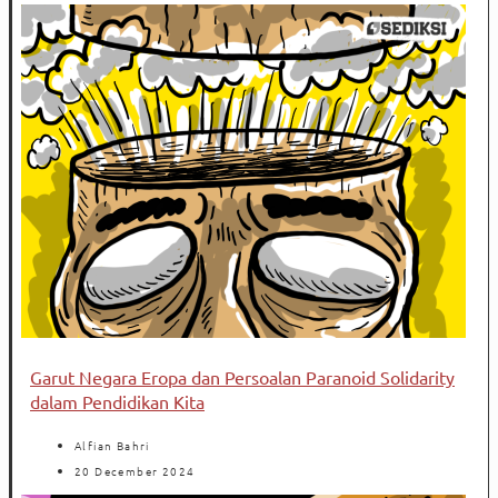
Garut Negara Eropa dan Persoalan Paranoid Solidarity
dalam Pendidikan Kita
Alfian Bahri
20 December 2024