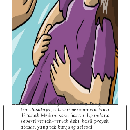
Masa bodoh dengan Bhinneka Tunggal
Ilustrasi oleh Ahmad Yani Ali
Ika. Pasalnya, sebagai perempuan Jawa
di tanah Medan, saya hanya dipandang
seperti remah-remah debu hasil proyek
atasan yang tak kunjung selesai.