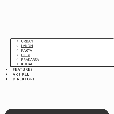
URBAN
LAKON
KARYA
HOBI
PRAKARSA
KULIAH
FEATURES
ARTIKEL
DIREKTORI