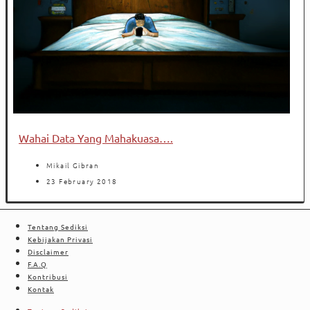
Wahai Data Yang Mahakuasa….
Mikail Gibran
23 February 2018
Tentang Sediksi
Kebijakan Privasi
Disclaimer
F.A.Q
Kontribusi
Kontak