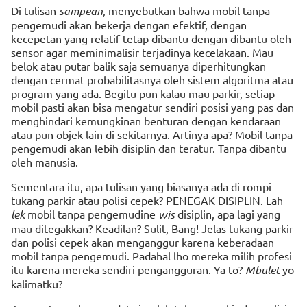
Di tulisan
sampean
, menyebutkan bahwa mobil tanpa
pengemudi akan bekerja dengan efektif, dengan
kecepetan yang relatif tetap dibantu dengan dibantu oleh
sensor agar meminimalisir terjadinya kecelakaan. Mau
belok atau putar balik saja semuanya diperhitungkan
dengan cermat probabilitasnya oleh sistem algoritma atau
program yang ada. Begitu pun kalau mau parkir, setiap
mobil pasti akan bisa mengatur sendiri posisi yang pas dan
menghindari kemungkinan benturan dengan kendaraan
atau pun objek lain di sekitarnya. Artinya apa? Mobil tanpa
pengemudi akan lebih disiplin dan teratur. Tanpa dibantu
oleh manusia.
Sementara itu, apa tulisan yang biasanya ada di rompi
tukang parkir atau polisi cepek? PENEGAK DISIPLIN. Lah
lek
mobil tanpa pengemudine
wis
disiplin, apa lagi yang
mau ditegakkan? Keadilan? Sulit, Bang! Jelas tukang parkir
dan polisi cepek akan menganggur karena keberadaan
mobil tanpa pengemudi. Padahal lho mereka milih profesi
itu karena mereka sendiri pengangguran. Ya to?
Mbulet
yo
kalimatku?