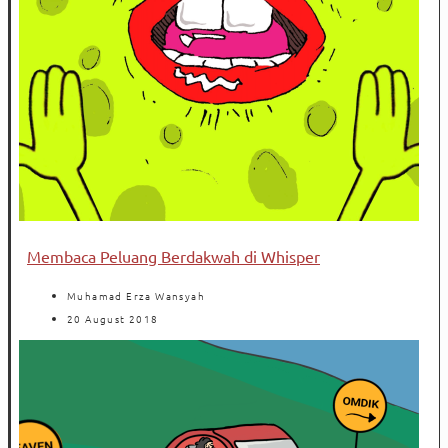
Membaca Peluang Berdakwah di Whisper
Muhamad Erza Wansyah
20 August 2018