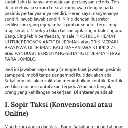
sudah tahu ia hanya mengajukan pertanyaan retoris. Toh
di artikelnya ia secara tersirat menjawab dengan nada
pesimis pertanyaannya sendiri. Heran saya, nanya-nanya
sendiri, jawab-jawab sendiri. Mirip dengan ilustrator
sediksi.com yang ngegambar-gambar sendiri, terus muji-
muji sendiri. Mbok yo bikin tulisan ojok sing mbulet ngono
Bang. Sing lebih berfaedah, misale TIPS HIDUP HEMAT
UNTUK PEROKOK AKTIF DI JERMAN atau TRIK MERAIH
BEASISWA DI JERMAN BAGI MAHASISWA S1 IPK 2,75
atau PANDUAN BERSENANG-SENANG DI JERMAN BAGI
PARA JOMBLO.
Jadi ini jawaban saya Bang (memperkuat jawaban pesimis
sampean), mobil tanpa pengemudi itu tidak akan ada.
Sekalipun ada akan sulit dan menimbulkan konflik. Konflik
vertikal dan horizontal akan terjadi. Akan ada banyak
orang yang kehilangan pekerjaan. Di antaranya adalah:
1. Sopir Taksi (Konvensional atau
Online)
Mari bicara angka dan data, Bang. Sekalipun ini portal opini