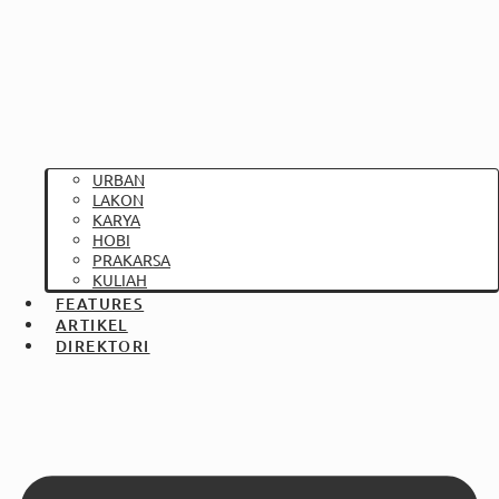
URBAN
LAKON
KARYA
HOBI
PRAKARSA
KULIAH
FEATURES
ARTIKEL
DIREKTORI