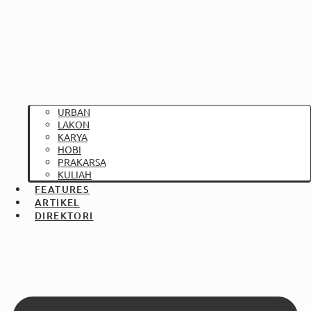
URBAN
LAKON
KARYA
HOBI
PRAKARSA
KULIAH
FEATURES
ARTIKEL
DIREKTORI