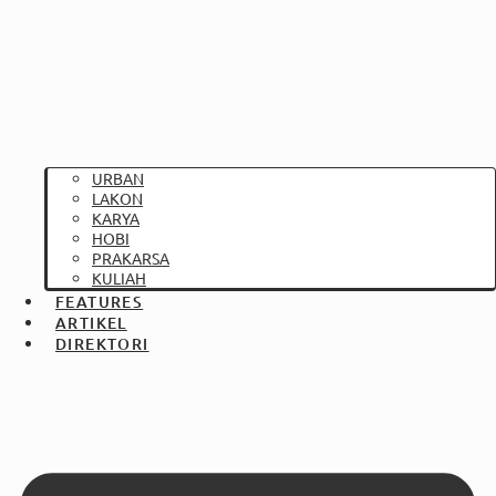
URBAN
LAKON
KARYA
HOBI
PRAKARSA
KULIAH
FEATURES
ARTIKEL
DIREKTORI