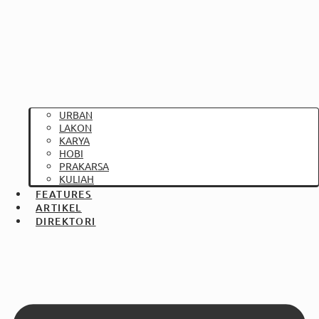
URBAN
LAKON
KARYA
HOBI
PRAKARSA
KULIAH
FEATURES
ARTIKEL
DIREKTORI