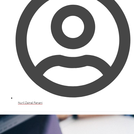
Nuril Zainal Fanani