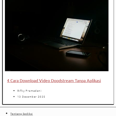
4 Cara Download Video Doodstream Tanpa Aplikasi
Rifky Pramadani
13 December 2025
Tentang Sediksi