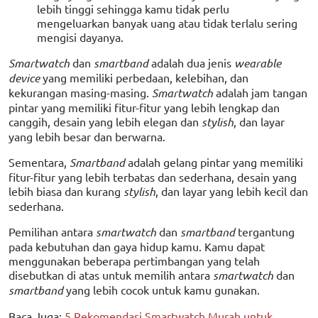
lebih tinggi sehingga kamu tidak perlu
mengeluarkan banyak uang atau tidak terlalu sering
mengisi dayanya.
Smartwatch
dan
smartband
adalah dua jenis
wearable
device
yang memiliki perbedaan, kelebihan, dan
kekurangan masing-masing.
Smartwatch
adalah jam tangan
pintar yang memiliki fitur-fitur yang lebih lengkap dan
canggih, desain yang lebih elegan dan
stylish
, dan layar
yang lebih besar dan berwarna.
Sementara,
Smartband
adalah gelang pintar yang memiliki
fitur-fitur yang lebih terbatas dan sederhana, desain yang
lebih biasa dan kurang
stylish
, dan layar yang lebih kecil dan
sederhana.
Pemilihan antara
smartwatch
dan
smartband
tergantung
pada kebutuhan dan gaya hidup kamu. Kamu dapat
menggunakan beberapa pertimbangan yang telah
disebutkan di atas untuk memilih antara
smartwatch
dan
smartband
yang lebih cocok untuk kamu gunakan.
Baca Juga:
5 Rekomendasi Smartwatch Murah untuk