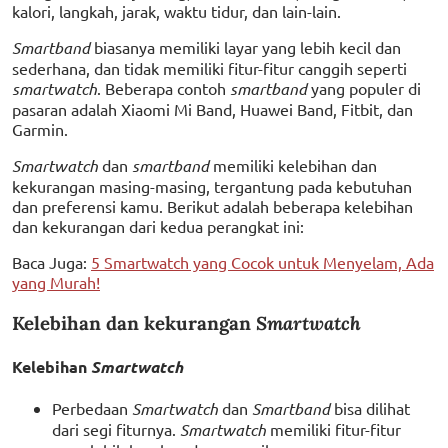
kalori, langkah, jarak, waktu tidur, dan lain-lain.
Smartband
biasanya memiliki layar yang lebih kecil dan
sederhana, dan tidak memiliki fitur-fitur canggih seperti
smartwatch
. Beberapa contoh
smartband
yang populer di
pasaran adalah Xiaomi Mi Band, Huawei Band, Fitbit, dan
Garmin.
Smartwatch
dan
smartband
memiliki kelebihan dan
kekurangan masing-masing, tergantung pada kebutuhan
dan preferensi kamu. Berikut adalah beberapa kelebihan
dan kekurangan dari kedua perangkat ini:
Baca Juga:
5 Smartwatch yang Cocok untuk Menyelam, Ada
yang Murah!
Kelebihan dan kekurangan
Smartwatch
Kelebihan
Smartwatch
Perbedaan
Smartwatch
dan
Smartband
bisa dilihat
dari segi fiturnya.
Smartwatch
memiliki fitur-fitur