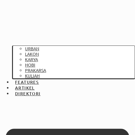
URBAN
LAKON
KARYA
HOBI
PRAKARSA
KULIAH
FEATURES
ARTIKEL
DIREKTORI