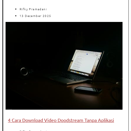
Rifky Pramadani
13 December 2025
4 Cara Download Video Doodstream Tanpa Aplikasi