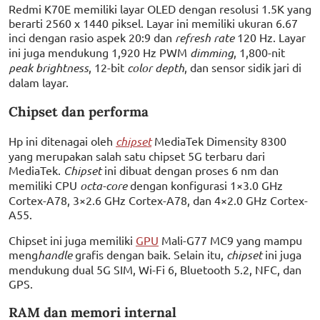
Redmi K70E memiliki layar OLED dengan resolusi 1.5K yang
berarti 2560 x 1440 piksel. Layar ini memiliki ukuran 6.67
inci dengan rasio aspek 20:9 dan
refresh rate
120 Hz. Layar
ini juga mendukung 1,920 Hz PWM
dimming
, 1,800-nit
peak brightness
, 12-bit
color depth
, dan sensor sidik jari di
dalam layar.
Chipset dan performa
Hp ini ditenagai oleh
chipset
MediaTek Dimensity 8300
yang merupakan salah satu chipset 5G terbaru dari
MediaTek.
Chipset
ini dibuat dengan proses 6 nm dan
memiliki CPU
octa-core
dengan konfigurasi 1×3.0 GHz
Cortex-A78, 3×2.6 GHz Cortex-A78, dan 4×2.0 GHz Cortex-
A55.
Chipset ini juga memiliki
GPU
Mali-G77 MC9 yang mampu
meng
handle
grafis dengan baik. Selain itu,
chipset
ini juga
mendukung dual 5G SIM, Wi-Fi 6, Bluetooth 5.2, NFC, dan
GPS.
RAM dan memori internal