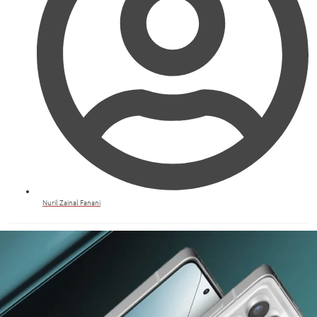
Nuril Zainal Fanani