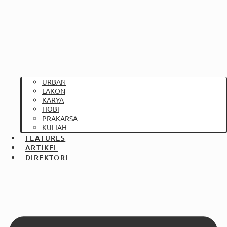
URBAN
LAKON
KARYA
HOBI
PRAKARSA
KULIAH
FEATURES
ARTIKEL
DIREKTORI