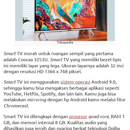
Tokopedia
Smart
TV murah untuk ruangan sempit yang pertama
adalah Coocaa 32S3U.
Smart
TV yang memiliki bezel tipis
ini memiliki layar yang lega. Ukuran layarnya adalah 32 inci
dengan resolusi HD 1366 x 768 piksel.
Smart
TV ini menggunakan
sistem operasi
Android 9.0,
sehingga kamu bisa mengakses berbagai aplikasi seperti
YouTube, Netflix, Spotify, dan lain-lain. Kamu juga bisa
melakukan
mirroring
dengan hp Android kamu melalui fitur
Chromecast
.
Smart TV ini dilengkapi dengan
prosesor
quad core
, RAM 1
GB, dan memori internal 8 GB. Kualitas audio yang
dihasilkan juga jernih dan nyaring berkat teknologi Dolby