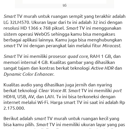
LG
Smart
TV murah untuk ruangan sempit yang terakhir adalah
LG 32LM570. Ukuran layar dari tv ini adalah 32 inci dengan
resolusi HD 1366 x 768 piksel.
Smart
TV ini menggunakan
sistem operasi WebOS sehingga kamu bisa mengakses
berbagai aplikasi lainnya. Kamu juga bisa menghubungkan
smart
TV ini dengan perangkat lain melalui fitur
Miracast
.
Smart
TV ini memiliki prosesor
quad core
, RAM 1 GB, dan
memori internal 4 GB. Kualitas gambar yang dihasilkan
sangat tajam dan kontras berkat teknologi
Active HDR
dan
Dynamic Color Enhancer
.
Kualitas audio yang dihasilkan juga jernih dan nyaring
berkat teknologi
Clear Voice III
.
Smart
TV ini memiliki
port
HDMI, USB, AV, dan LAN. Tv ini bisa terkoneksi dengan
internet melalui Wi-Fi. Harga smart TV ini saat ini adalah Rp
2.175.000.
Berikut adalah
smart
TV murah untuk ruangan kecil yang
bisa kamu pilih.
Smart
TV ini memiliki ukuran layar yang pas