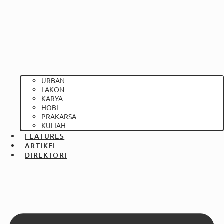
URBAN
LAKON
KARYA
HOBI
PRAKARSA
KULIAH
FEATURES
ARTIKEL
DIREKTORI