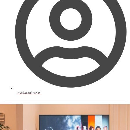
Nuril Zainal Fanani