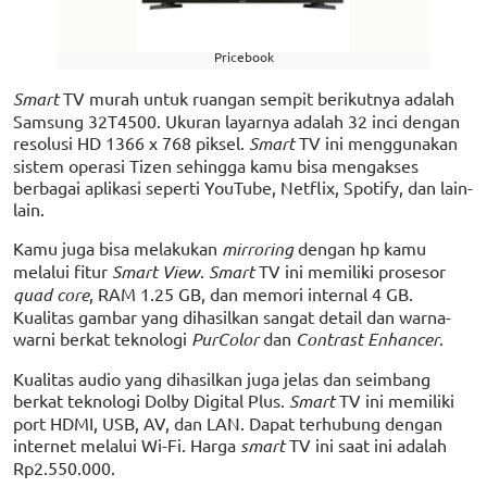
Pricebook
Smart
TV murah untuk ruangan sempit berikutnya adalah
Samsung 32T4500. Ukuran layarnya adalah 32 inci dengan
resolusi HD 1366 x 768 piksel.
Smart
TV ini menggunakan
sistem operasi Tizen sehingga kamu bisa mengakses
berbagai aplikasi seperti YouTube, Netflix, Spotify, dan lain-
lain.
Kamu juga bisa melakukan
mirroring
dengan hp kamu
melalui fitur
Smart View
.
Smart
TV ini memiliki prosesor
quad core
, RAM 1.25 GB, dan memori internal 4 GB.
Kualitas gambar yang dihasilkan sangat detail dan warna-
warni berkat teknologi
PurColor
dan
Contrast Enhancer
.
Kualitas audio yang dihasilkan juga jelas dan seimbang
berkat teknologi Dolby Digital Plus.
Smart
TV ini memiliki
port HDMI, USB, AV, dan LAN. Dapat terhubung dengan
internet melalui Wi-Fi. Harga
smart
TV ini saat ini adalah
Rp2.550.000.