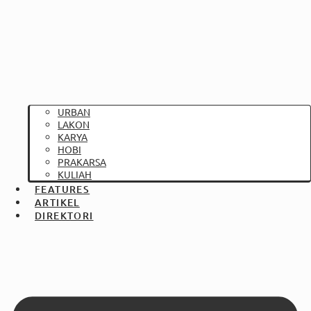
URBAN
LAKON
KARYA
HOBI
PRAKARSA
KULIAH
FEATURES
ARTIKEL
DIREKTORI