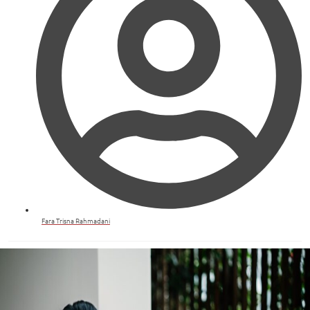
Fara Trisna Rahmadani