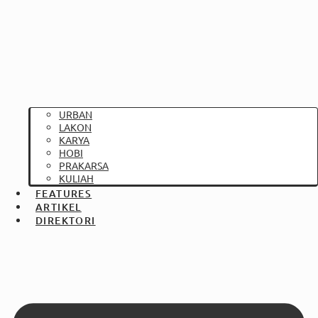
URBAN
LAKON
KARYA
HOBI
PRAKARSA
KULIAH
FEATURES
ARTIKEL
DIREKTORI