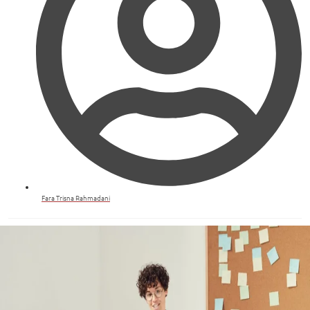
Fara Trisna Rahmadani