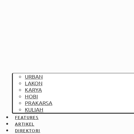
URBAN
LAKON
KARYA
HOBI
PRAKARSA
KULIAH
FEATURES
ARTIKEL
DIREKTORI