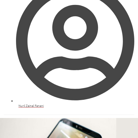
Nuril Zainal Fanani