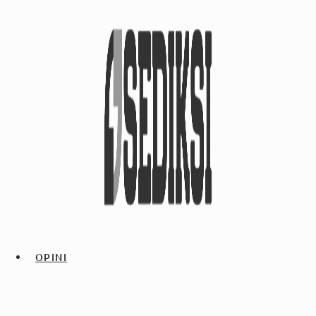
OPINI