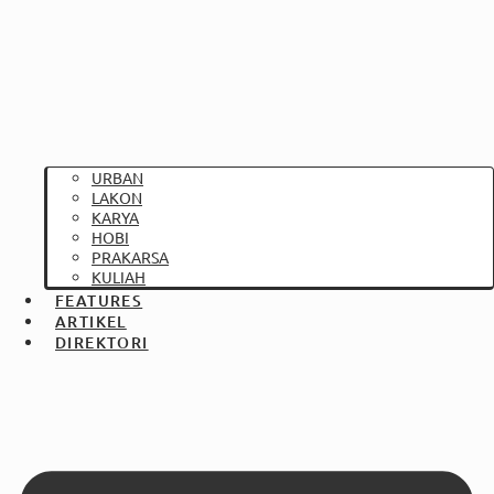
URBAN
LAKON
KARYA
HOBI
PRAKARSA
KULIAH
FEATURES
ARTIKEL
DIREKTORI