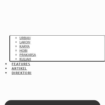
URBAN
LAKON
KARYA
HOBI
PRAKARSA
KULIAH
FEATURES
ARTIKEL
DIREKTORI