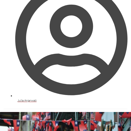
Julia Anjarwati