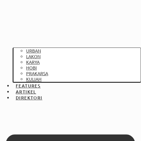
URBAN
LAKON
KARYA
HOBI
PRAKARSA
KULIAH
FEATURES
ARTIKEL
DIREKTORI