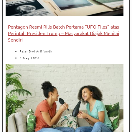
Pentagon Resmi Rilis Batch Pertama “UFO Files” atas
Perintah Presiden Trump – Masyarakat Diajak Menilai
Sendiri
Fajar Dwi Ariffandhi
9 May 2026