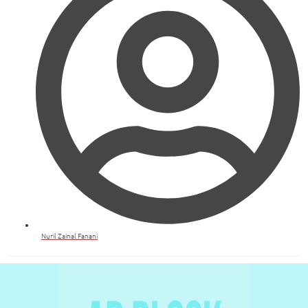
Nuril Zainal Fanani