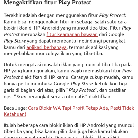
Mengaktifkan fitur
Play Protect
Terakhir adalah dengan menggunakan fitur
Play Protect.
Kamu bisa menggunakan fitur ini sebagai salah satu cara
blokir iklan di HP Android yang muncul tiba-tiba. Fitur
Play
Protect
merupakan
fitur keamanan bawaan
dari Google
Play Store
yang dapat membantu melindungi perangkat
kamu dari
aplikasi berbahaya
, termasuk aplikasi yang
menyebabkan munculnya iklan yang tiba-tiba.
Untuk mengatasi masalah iklan yang muncul tiba-tiba pada
HP yang kamu gunakan, kamu wajib memastikan fitur
Play
Protect
diaktifkan di HP kamu. Caranya cukup mudah, kamu
hanya perlu membuka Google
Play Store
, ketuk ikon tiga
garis di bagian kiri atas, pilih “
Play Protect
“, dan pastikan
opsi “
Scan
perangkat secara otomatis” diaktifkan.
Baca Juga:
Cara Blokir WA Tapi Profil Tetap Ada, Pasti Tidak
Ketahuan!
Itulah beberapa cara blokir iklan di HP Android yang muncul
tiba-tiba yang bisa kamu pilih dan juga bisa kamu lakukan
dengan sangat mudah. Dengan cara blokir iklan di HP