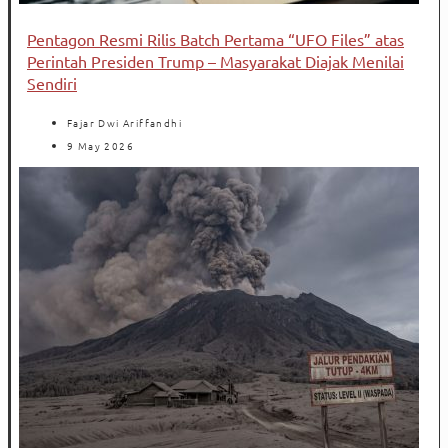
Pentagon Resmi Rilis Batch Pertama “UFO Files” atas
Perintah Presiden Trump – Masyarakat Diajak Menilai
Sendiri
Fajar Dwi Ariffandhi
9 May 2026