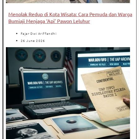
Menolak Redup di Kota Wisata: Cara Pemuda dan Warga
Bumiaji Menjaga ‘Api’ Pawon Leluhur
Fajar Dwi Ariffandhi
26 June 2026