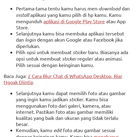
Pertama-tama tentu kamu harus men-
download
dan
install
aplikasi yang kamu pilih di hp kamu. Kamu
mengunduh
aplikasi di Google Play Store
atau App
Store.
Selanjutnya kamu bisa membuka aplikasi tersebut
dan
login
dengan akun Google atau Facebook jika
diperlukan.
Pilih opsi untuk membuat
sticker
baru. Biasanya ada
opsi untuk membuat
sticker
reguler atau animasi.
Pilih sesuai dengan keinginan kamu.
Baca Juga:
2 Cara Blur Chat di WhatsApp Desktop, Biar
Nggak Diintip
Selanjutnya kamu dapat memilih foto atau gambar
yang ingin kamu jadikan
sticker
. Kamu bisa
menggunakan foto dari galeri, kamera, atau
internet. Pastikan foto atau gambar memiliki
kualitas yang baik dan ukuran yang tidak terlalu
besar.
Kemudian, kamu
edit
foto atau gambar sesuai
dengan keinginan kamu. Kamu bisa
menghapus