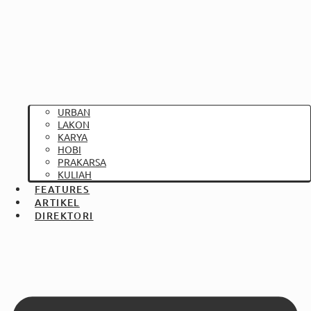
URBAN
LAKON
KARYA
HOBI
PRAKARSA
KULIAH
FEATURES
ARTIKEL
DIREKTORI