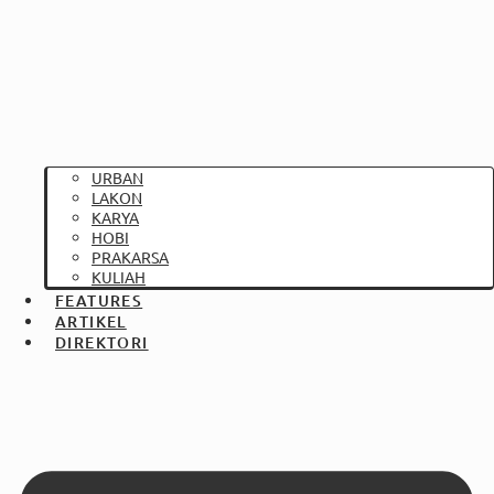
URBAN
LAKON
KARYA
HOBI
PRAKARSA
KULIAH
FEATURES
ARTIKEL
DIREKTORI