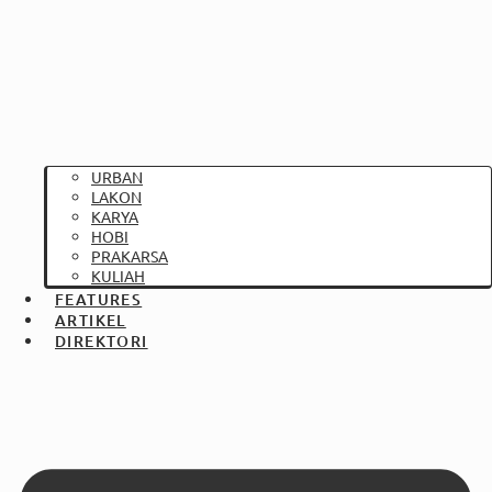
URBAN
LAKON
KARYA
HOBI
PRAKARSA
KULIAH
FEATURES
ARTIKEL
DIREKTORI